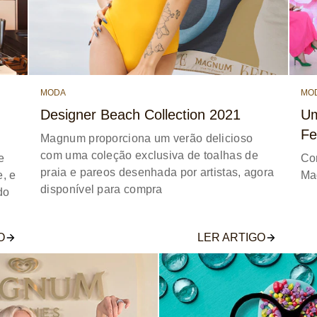
MODA
MO
Designer Beach Collection 2021
Um
Fe
Magnum proporciona um verão delicioso
com uma coleção exclusiva de toalhas de
e
Co
praia e pareos desenhada por artistas, agora
, e
Mag
disponível para compra
do
O
LER ARTIGO