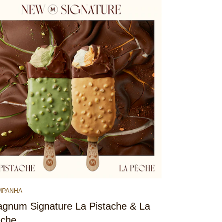
MPANHA
gnum Signature La Pistache & La
che