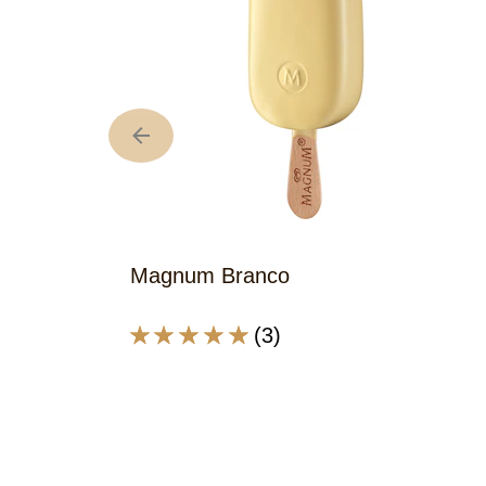
Magnum Branco
(3)
A
classificação
média
deste
Magnum