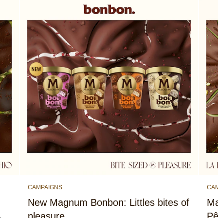
CAMPAIGNS
CA
New Magnum Bonbon: Littles bites of
Ma
pleasure
Pê