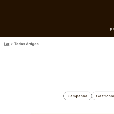
Skip to:
MAIN CONTENT
FOOTER
P
Lar
Todos Artigos
Campanha
Gastrono