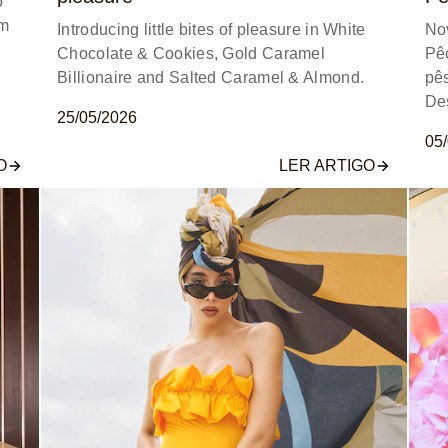
o
om
Introducing little bites of pleasure in White
No
Chocolate & Cookies, Gold Caramel
Pêc
Billionaire and Salted Caramel & Almond.
pês
De
25/05/2026
05
O
LER ARTIGO