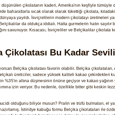
düşünülen çikolatanın kaderi, Amerika'nın keşfiyle tümüyle d
erde baharatlarla sıcak olarak olarak tükettiği çikolata, kıtad
nyaya yayıldı. İsviçrelilerin modern çikolatayı üretmeleri yan
lçikalılar da oldukça iddialı. Hatta gurmelerin hatırı sayılır b
ığını savunuyor. Kısacası, İsviçreliler ve Belçikalılar çikolata 
 Çikolatası Bu Kadar Sevil
san Belçika çikolatası favorin olabilir. Belçika çikolataları,
elçikalı üreticiler, sadece yüksek kaliteli kakao çekirdekleri k
nin %35'in altına düşmesinin önüne geçiyor ve kakao yağının 
mına izin veriyor. Bu nedenle, özellikle bitter gibi keskin lezz
 mucidi olduğunu biliyor musun? Pralin ve trüfü bulmaları, el y
hazırlamış. İstiridye kabuğu formu Belçika çikolataları ile özd