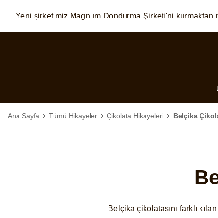
Yeni şirketimiz Magnum Dondurma Şirketi'ni kurmaktan 
Skip to:
MAIN CONTENT
FOOTER
Ana Sayfa
Tümü Hikayeler
Çikolata Hikayeleri
Belçika Çikol
Be
Belçika çikolatasını farklı kıla