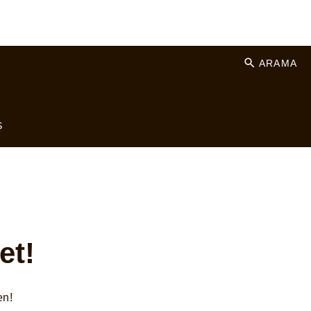
ARAMA
Ş
et!
en!