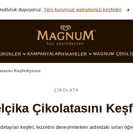
mutluluk duyuyoruz.
Yeni kurumsal websitemizi keşfedin
SEARCH
KAMPANYALAR
MAGNUM ÇEKILI
ÜRÜNLER
HIKAYELER
atasını Keşfediyoruz
ÇIKOLATA
lçika Çikolatasını Keşf
n detayları keşfet, lezzetini deneyimlerken ardındaki sırları öğr