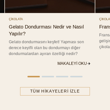
ÇİKOLATA
ÇİKOLA
Gelato Dondurması Nedir ve Nasıl
Fran
Yapılır?
Fransa
geliş
Gelato dondurmasını keşfet! Yapması son
çikola
derece keyifli olan bu dondurmayı diğer
dondurmalardan ayıran özelliği nedir?
MAKALEYI OKU
TÜM HIKAYELERI IZLE