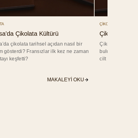
TA
ÇİKOLATA
sa'da Çikolata Kültürü
Çikolata Maske
'da çikolata tarihsel açıdan nasıl bir
Çikolata maskesi
im gösterdi? Fransızlar ilk kez ne zaman
bulunan malzemel
tayı keşfetti?
cilt için şip şak h
MAKALEYI OKU