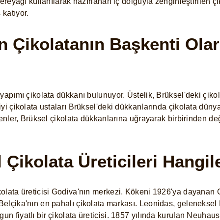
Tereyağı kullanılarak hazırlanan iç dolguyla zenginleştirilen ç
 katıyor.
 Çikolatanın Başkenti Ola
yapımı çikolata dükkanı bulunuyor. Üstelik, Brüksel'deki çikol
yi çikolata ustaları Brüksel'deki dükkanlarında çikolata dünya
denler, Brüksel çikolata dükkanlarına uğrayarak birbirinden d
 Çikolata Üreticileri Hangil
olata üreticisi Godiva'nın merkezi. Kökeni 1926'ya dayanan Go
elçika'nın en pahalı çikolata markası. Leonidas, geleneksel B
 fiyatlı bir çikolata üreticisi. 1857 yılında kurulan Neuhaus