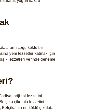
ikolatalar, yoğun kakao
rak
atacıların çoğu köklü bir
sına yeni lezzetler katmak için
eğişik lezzetleri yerinde deneme
eri?
diva, orijinal lezzetini
elçika çikolata lezzetini
, Belçika'nın en köklü çikolata