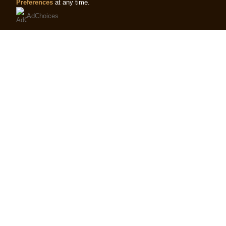
Preferences
at any time.
AdChoices
MAGNUM UTOPIA AHUDUDU
Bu
product
için
değerlendirme
gönderilmedi