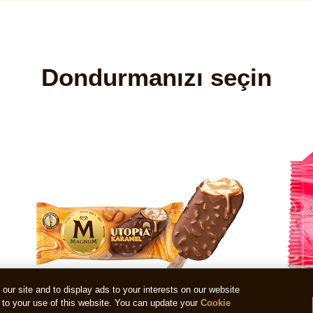
Dondurmanızı seçin
ur site and to display ads to your interests on our website
to your use of this website. You can update your
Cookie