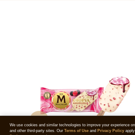
We use cookies and similar technologies to improve your experience on o
and other third-party sites. Our
Terms of Use
and
Privacy Policy
apply 