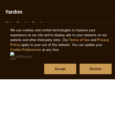
Yardım
Sıkça Sorulan Sorular
We use cookies and similar technologies to improve your
Bize Ulaşın
experience on our site and to display ads to your interests on our
Site Haritası
website and other third-party sites. Our
Terms of Use
and
Privacy
Policy
apply to your use of this website. You can update your
Cookie Preferences
at any time.
AdChoices
Bizi takip et
Accept
Decline
Konum