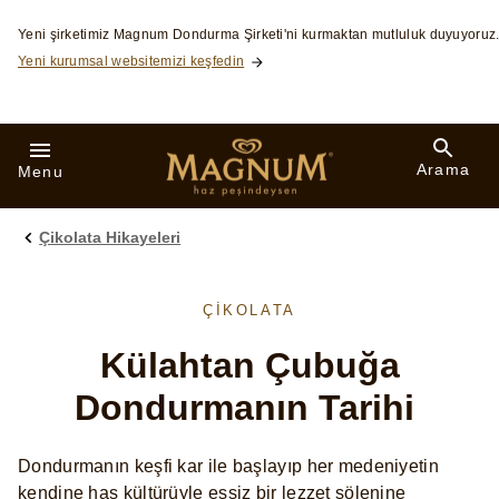
Skip to:
Yeni şirketimiz Magnum Dondurma Şirketi'ni kurmaktan mutluluk duyuyoruz
Yeni kurumsal websitemizi keşfedin
Arama
Menu
Çikolata Hikayeleri
ÇIKOLATA
Külahtan Çubuğa
Dondurmanın Tarihi
Dondurmanın keşfi kar ile başlayıp her medeniyetin
kendine has kültürüyle eşsiz bir lezzet şölenine