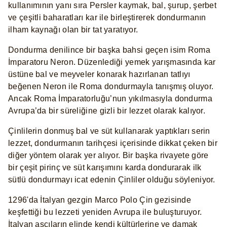
kullanımının yanı sıra Persler kaymak, bal, şurup, şerbet
ve çeşitli baharatları kar ile birleştirerek dondurmanın
ilham kaynağı olan bir tat yaratıyor.
Dondurma denilince bir başka bahsi geçen isim Roma
İmparatoru Neron. Düzenlediği yemek yarışmasında kar
üstüne bal ve meyveler konarak hazırlanan tatlıyı
beğenen Neron ile Roma dondurmayla tanışmış oluyor.
Ancak Roma İmparatorluğu’nun yıkılmasıyla dondurma
Avrupa’da bir süreliğine gizli bir lezzet olarak kalıyor.
Çinlilerin donmuş bal ve süt kullanarak yaptıkları serin
lezzet, dondurmanın tarihçesi içerisinde dikkat çeken bir
diğer yöntem olarak yer alıyor. Bir başka rivayete göre
bir çeşit pirinç ve süt karışımını karda dondurarak ilk
sütlü dondurmayı icat edenin Çinliler olduğu söyleniyor.
1296'da İtalyan gezgin Marco Polo Çin gezisinde
keşfettiği bu lezzeti yeniden Avrupa ile buluşturuyor.
İtalyan aşçıların elinde kendi kültürlerine ve damak