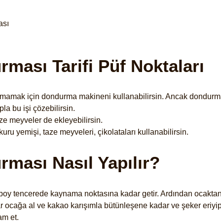
ası
rması Tarifi Püf Noktaları
nmamak için dondurma makineni kullanabilirsin. Ancak dondur
la bu işi çözebilirsin.
taze meyveler de ekleyebilirsin.
uru yemişi, taze meyveleri, çikolataları kullanabilirsin.
rması Nasıl Yapılır?
 boy tencerede kaynama noktasına kadar getir. Ardından ocaktan
krar ocağa al ve kakao karışımla bütünleşene kadar ve şeker eriy
am et.