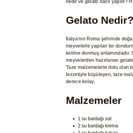
nedir ve gelato nasıl yapılır? 
Gelato Nedir
İtalya'nın Roma şehrinde doğan
meyvelerle yapılan bir dondurm
kelime donmuş anlamındadır. S
meyvelerden hazırlanan gelato,
Taze malzemelerle dolu olan b
lezzetiyle büyüleyen, taze ma
derece kolay.
Malzemeler
1 su bardağı süt
2 su bardağı krema
1 su bardağı kakao