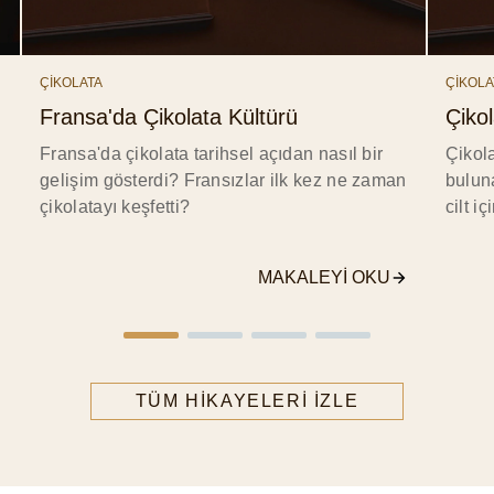
ÇİKOLATA
ÇİKOLA
Fransa'da Çikolata Kültürü
Çiko
Fransa'da çikolata tarihsel açıdan nasıl bir
Çikol
gelişim gösterdi? Fransızlar ilk kez ne zaman
bulun
çikolatayı keşfetti?
cilt i
MAKALEYI OKU
TÜM HIKAYELERI IZLE