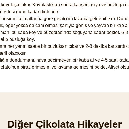
 koyulaşacaktır. Koyulaştıktan sonra karışımı ısıya ve buzluğa d
 ertesi güne kadar dinlendir.
esinin talimatlarına göre gelato'nu kıvama getirebilirsin. Do
 eğer yoksa da cam olması şartıyla geniş ve yayvan bir kap al
nı bu kaba koy ve buzdolabında soğuyana kadar beklet. 6-8 sa
alıp buzluğa koy.
 her yarım saatte bir buzluktan çıkar ve 2-3 dakika karıştırdık
rli olacaktır.
ırdığın dondurmanı, hava geçirmeyen bir kaba al ve 4-5 saat kada
lato'nun biraz erimesini ve kıvama gelmesini bekle. Afiyet olsu
Diğer Çikolata Hikayeler