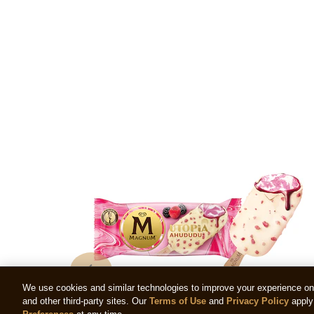
We use cookies and similar technologies to improve your experience on o
and other third-party sites. Our
Terms of Use
and
Privacy Policy
apply 