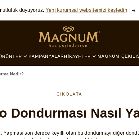
mutluluk duyuyoruz.
Yeni kurumsal websitemizi keşfedin
SEARCH
KAMPANYALAR
MAGNUM ÇEKILI
ÜRÜNLER
HIKAYELER
rma Nedir?
ÇIKOLATA
o Dondurması Nasıl Ya
 Yapması son derece keyifli olan bu dondurmayı diğer dondu