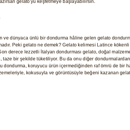
Hazırsan gelato'yu keşfetmeye başlayabilirsin.
?
 ve dünyaca ünlü bir dondurma hâline gelen gelato dondurma, f
adır. Peki gelato ne demek? Gelato kelimesi Latince kökenli 
on derece lezzetli İtalyan dondurması gelato, doğal malzeme
 taze bir şekilde tüketiliyor. Bu da onu diğer dondurmalardan 
u dondurma, koruyucu ürün içermediğinden raf ömrü de bir ha
lzemeleriyle, kokusuyla ve görüntüsüyle beğeni kazanan gel