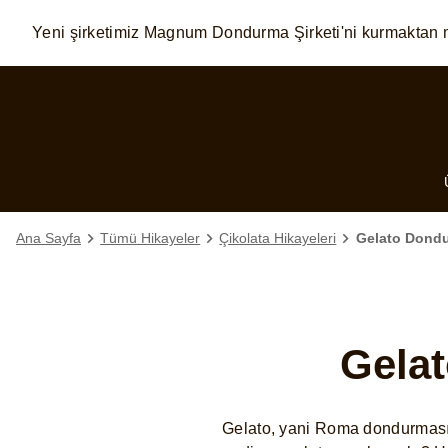
Yeni şirketimiz Magnum Dondurma Şirketi'ni kurmaktan 
Skip to:
MAIN CONTENT
FOOTER
Ana Sayfa
Tümü Hikayeler
Çikolata Hikayeleri
Gelato Dondu
Gelat
Gelato, yani Roma dondurması.