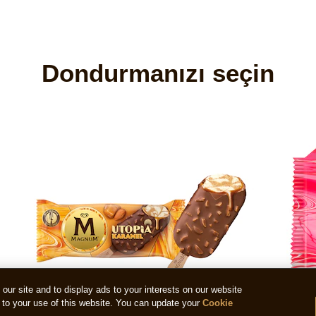
Dondurmanızı seçin
ur site and to display ads to your interests on our website
to your use of this website. You can update your
Cookie