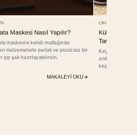
TA
ÇİKOLATA
lata Maskesi Nasıl Yapılır?
Külahtan Çub
Tarihi
ata maskesini kendi mutfağında
an malzemelerle parlak ve pürüzsüz bir
Keyifli anların 
çin şip şak hazırlayabilirsin.
antik medeniyet
keşif yolculuğu 
MAKALEYI OKU