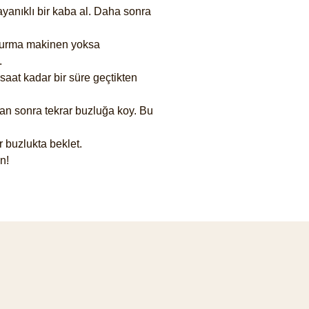
ayanıklı bir kaba al. Daha sonra
ndurma makinen yoksa
.
at kadar bir süre geçtikten
tan sonra tekrar buzluğa koy. Bu
r buzlukta beklet.
n!