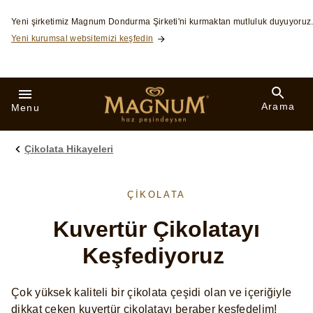
Skip to:
Yeni şirketimiz Magnum Dondurma Şirketi'ni kurmaktan mutluluk duyuyoruz
Yeni kurumsal websitemizi keşfedin
Arama
Menu
Çikolata Hikayeleri
ÇIKOLATA
Kuvertür Çikolatayı
Keşfediyoruz
Çok yüksek kaliteli bir çikolata çeşidi olan ve içeriğiyle
dikkat çeken kuvertür çikolatayı beraber keşfedelim!