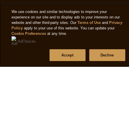
Yardım
We use cookies and similar technologies to improve your
Sıkça Sorulan Sorular
experience on our site and to display ads to your interests on our
website and other third-party sites. Our
Terms of Use
and
Privacy
Bize Ulaşın
Policy
apply to your use of this website. You can update your
Site Haritası
Cookie Preferences
at any time.
AdChoices
Accept
Decline
Bizi takip et
Konum
Turkey
Konum Değiştir