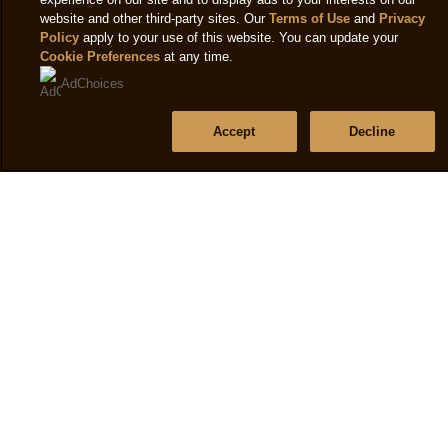
website and other third-party sites. Our
Terms of Use
and
Privacy
Bize Ulaşın
Policy
apply to your use of this website. You can update your
Cookie Preferences
at any time.
Site Haritası
AdChoices
Accept
Decline
Bizi takip et
Konum
Turkey
Konum Değiştir