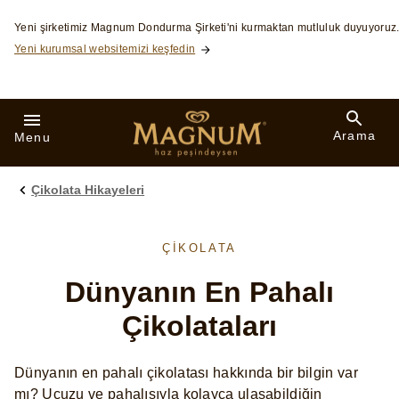
Skip to:
Yeni şirketimiz Magnum Dondurma Şirketi'ni kurmaktan mutluluk duyuyoruz
Yeni kurumsal websitemizi keşfedin
Arama
Menu
Çikolata Hikayeleri
ÇIKOLATA
Dünyanın En Pahalı
Çikolataları
Dünyanın en pahalı çikolatası hakkında bir bilgin var
mı? Ucuzu ve pahalısıyla kolayca ulaşabildiğin