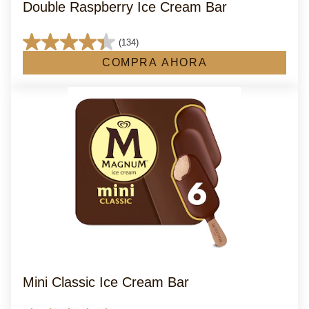
Double Raspberry Ice Cream Bar
(134)
4.4
COMPRA AHORA
de
5
estrellas.
134
reseñas
Mini Classic Ice Cream Bar