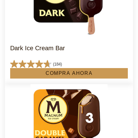
Dark Ice Cream Bar
(184)
4.7
COMPRA AHORA
de
5
estrellas.
184
reseñas