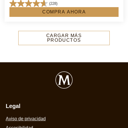
(228)
4.6
COMPRA AHORA
de
5
estrellas.
228
CARGAR MÁS
PRODUCTOS
reseñas
Legal
Aviso de privacidad
Accesibilidad