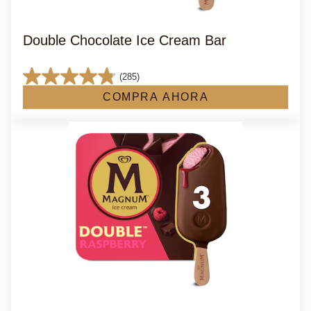
Double Chocolate Ice Cream Bar
(285)
4.8
COMPRA AHORA
de
5
estrellas.
285
reseñas