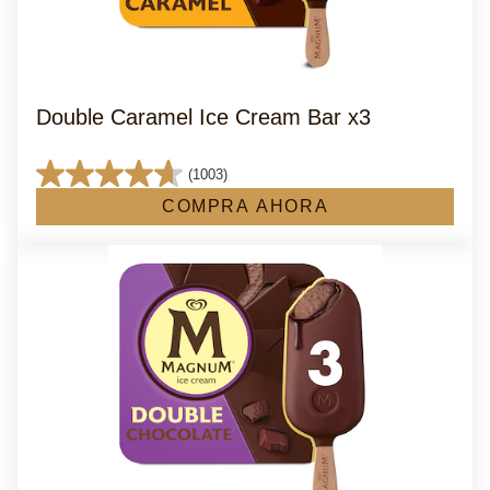
Double Caramel Ice Cream Bar x3
(1003)
4.6
COMPRA AHORA
de
5
estrellas.
1003
reseñas