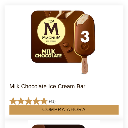
Milk Chocolate Ice Cream Bar
(41)
4.8
COMPRA AHORA
de
5
estrellas.