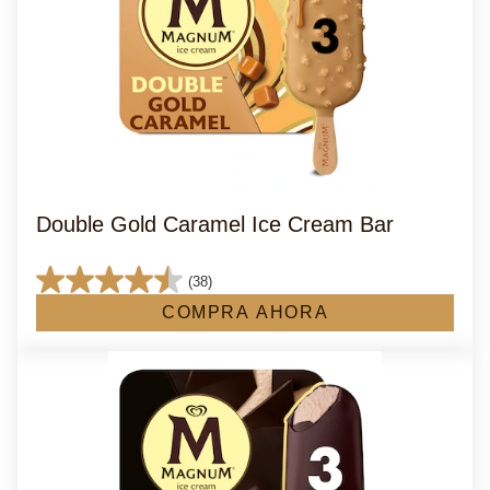
Double Gold Caramel Ice Cream Bar
(38)
4.5
COMPRA AHORA
de
5
estrellas.
38
reseñas