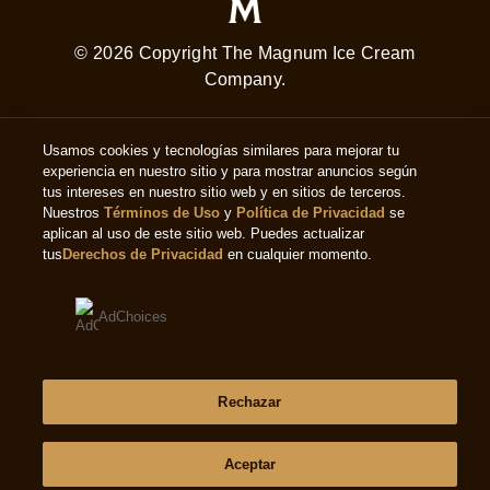
© 2026 Copyright The Magnum Ice Cream
Company.
Usamos cookies y tecnologías similares para mejorar tu
experiencia en nuestro sitio y para mostrar anuncios según
tus intereses en nuestro sitio web y en sitios de terceros.
Nuestros
Términos de Uso
y
Política de Privacidad
se
Adchoices - Do not sell or Share
aplican al uso de este sitio web. Puedes actualizar
tus
Derechos de Privacidad
en cualquier momento.
Este sitio web está dirigido exclusivamente a los
consumidores estadounidenses de productos y
AdChoices
servicios de The Magnum Ice Cream Company United
States. Este sitio web no está dirigido a consumidores
radicados fuera de Estados Unidos.
Rechazar
View this site in English
Aceptar