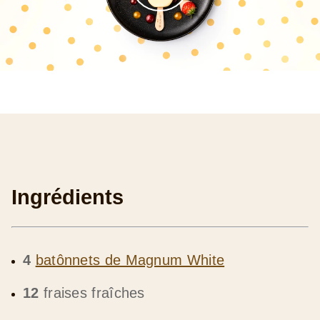
Ingrédients
4
batônnets de Magnum White
12
fraises fraîches
100 g
de chocolat blanc