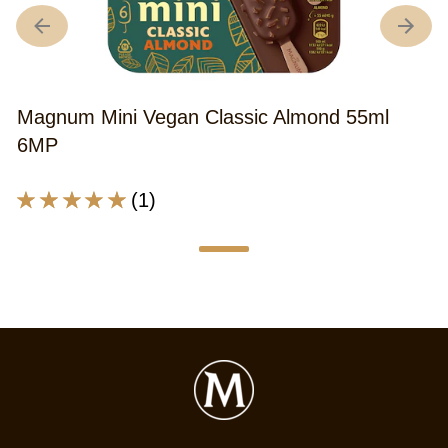
Magnum Mini Vegan Classic Almond 55ml
6MP
La
(1)
note
moyenne
de
ce
Magnum
Mini
Vegan
Classic
Almond
55ml