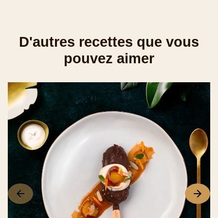
de
4.0
sur
D'autres recettes que vous
5
pouvez aimer
à
partir
de
1
notes.