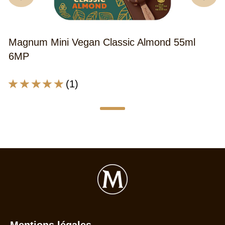
Magnum Mini Vegan Classic Almond 55ml
6MP
La
(1)
note
moyenne
de
ce
Magnum
Mini
Vegan
Classic
Almond
55ml
Mentions légales