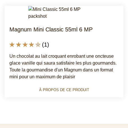
Magnum Mini Classic 55ml 6 MP
La
(1)
note
Un chocolat au lait croquant enrobant une oncteuse
moyenne
glace vanille qui saura satisfaire les plus gourmands.
de
Toute la gourmandise d'un Magnum dans un format
ce
mini pour un maximum de plaisir
Magnum
Mini
À PROPOS DE CE PRODUIT
Classic
55ml
6
MP
est