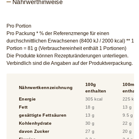
Nährwerthinweise
Pro Portion
Pro Packung * % der Referenzmenge für einen
durchschnittlichen Erwachsenen (8400 kJ / 2000 kcal) ** 1
Portion = 81 g (Verbrauchereinheit enthält 1 Portionen)
Die Produkte können Rezepturänderungen unterliegen.
Verbindlich sind die Angaben auf der Produktverpackung.
100g
100ml
Nährwertkennzeichnung
enthalten
enthalt
Energie
305 kcal
225 kca
Fett
18 g
13 g
gesättigte Fettsäuren
13 g
9.5 g
Kohlenhydrate
30 g
22 g
davon Zucker
27 g
20 g