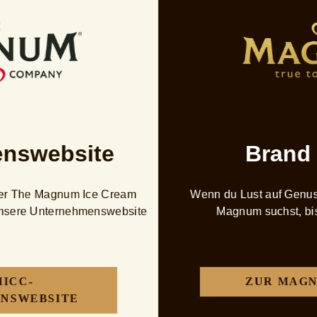
nbons: für die kleinen Gen
 liebst in unseren neuen bonbons: knackige Schokolade komb
rerischer Sauce und knusprigen Stückchen. bonbon and on. 
nswebsite
Brand
ZUR KAMPAGNE
über The Magnum Ice Cream
Wenn du Lust auf Genus
unsere Unternehmenswebsite
Magnum suchst, bist
Ausgewählte Stories
MICC-
ZUR MAGN
NSWEBSITE