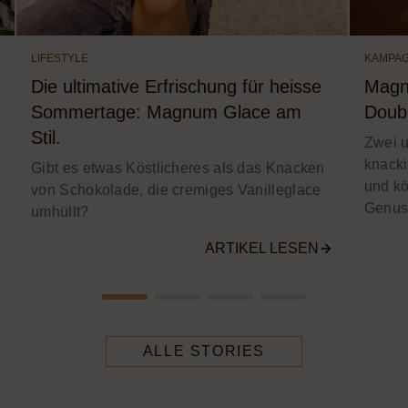
LIFESTYLE
KAMPA
Die ultimative Erfrischung für heisse
Magn
Sommertage: Magnum Glace am
Doub
Stil.
Zwei 
knack
Gibt es etwas Köstlicheres als das Knacken
und kö
von Schokolade, die cremiges Vanilleglace
Genuss
umhüllt?
ARTIKEL LESEN
ALLE STORIES