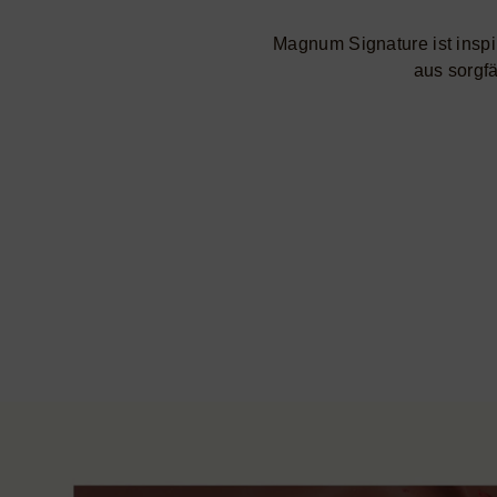
​Magnum Signature ist insp
aus sorgfä