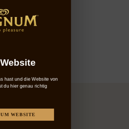
ussmomente
iniert mit feiner Glace,
and on.
 Website
s hast und die Website von
 du hier genau richtig
UM WEBSITE