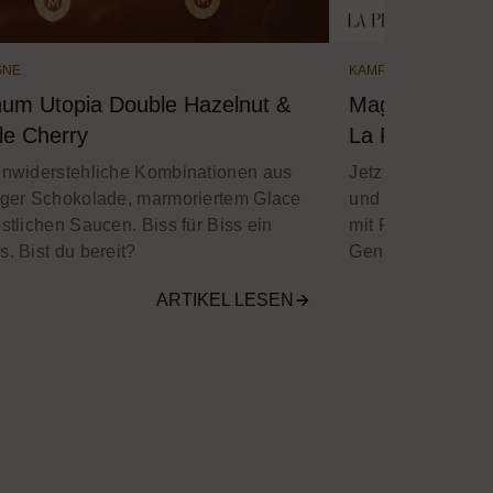
GNE
KAMPAGNEN
um Utopia Double Hazelnut &
Magnum Signat
le Cherry
La Pêche
unwiderstehliche Kombinationen aus
Jetzt neu: Magnu
iger Schokolade, marmoriertem Glace
und La Pêche - so
stlichen Saucen. Biss für Biss ein
mit Pistazie oder
. Bist du bereit?
Genuss.
ARTIKEL LESEN