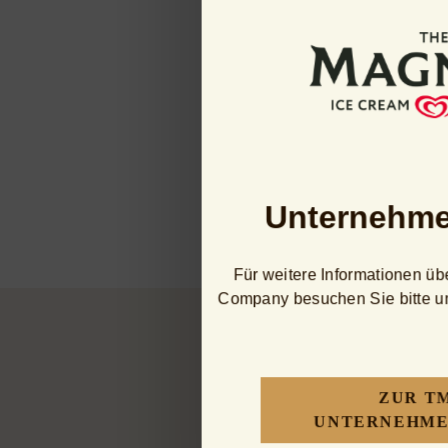
Magnum bo
Alles, was du an Magnum
verfüh
Unternehme
Für weitere Informationen 
Company besuchen Sie bitte 
ZUR T
UNTERNEHME