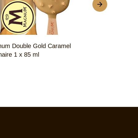
um Double Gold Caramel
Magnum Doubl
onaire 1 x 85 ml
Billionaire 4 x