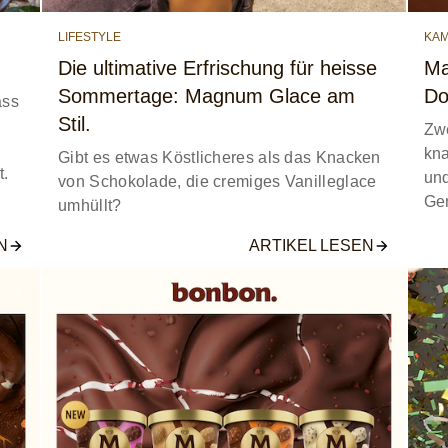
LIFESTYLE
KA
Die ultimative Erfrischung für heisse
Ma
Sommertage: Magnum Glace am
Do
ass
Stil.
Zwe
kna
Gibt es etwas Köstlicheres als das Knacken
t.
und
von Schokolade, die cremiges Vanilleglace
Gen
umhüllt?
N
ARTIKEL LESEN