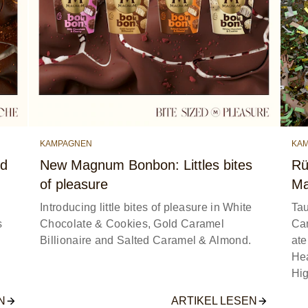
KAMPAGNEN
KA
nd
New Magnum Bonbon: Littles bites
Rü
of pleasure
Ma
Introducing little bites of pleasure in White
Tau
s
Chocolate & Cookies, Gold Caramel
Ca
Billionaire and Salted Caramel & Almond.
ate
Hea
Hig
N
ARTIKEL LESEN