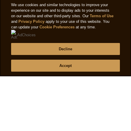
We use cookies and similar technologies to improve your
experience on our site and to display ads to your interests
on our website and other third-party sites. Our
Terms of Use
Fragen
and
Privacy Policy
apply to your use of this website. You
can update your
Cookie Preferences
at any time.
Häufig gestellte Fragen
AdChoices
Kontakt
Sitemap
Decline
Accept
Folge uns
Standort
Switzerland
Standort wechseln