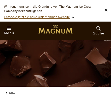
Skip to:
Wir freuen uns sehr, die Gründung von The Magnum Ice Cream
Company bekanntzugeben .
Entdecke jetzt die neue Unternehmenswebsite
Menu
Suche
Alle