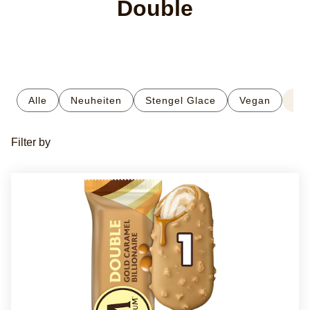
Double
Alle
Neuheiten
Stengel Glace
Vegan
Do
Filter by