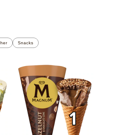
her
Snacks