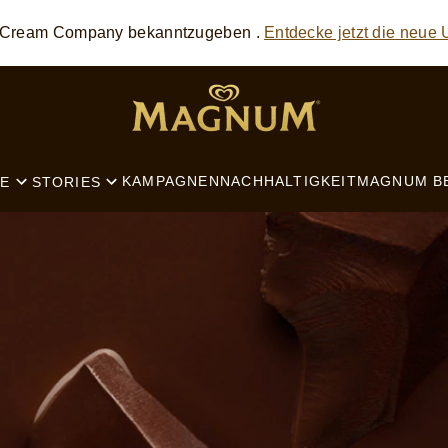
e Cream Company bekanntzugeben .
Entdecke jetzt die neue
SEARCH
KAMPAGNEN
NACHHALTIGKEIT
MAGNUM B
E
STORIES