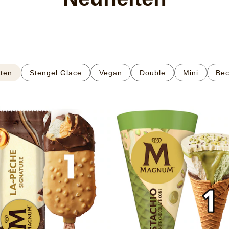
ten
Stengel Glace
Vegan
Double
Mini
Bec