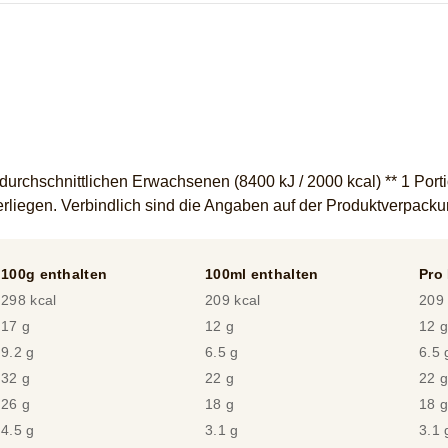
rchschnittlichen Erwachsenen (8400 kJ / 2000 kcal) ** 1 Portio
liegen. Verbindlich sind die Angaben auf der Produktverpack
100g enthalten
100ml enthalten
Pro 
298 kcal
209 kcal
209 
17 g
12 g
12 
9.2 g
6.5 g
6.5 
32 g
22 g
22 
26 g
18 g
18 
4.5 g
3.1 g
3.1 