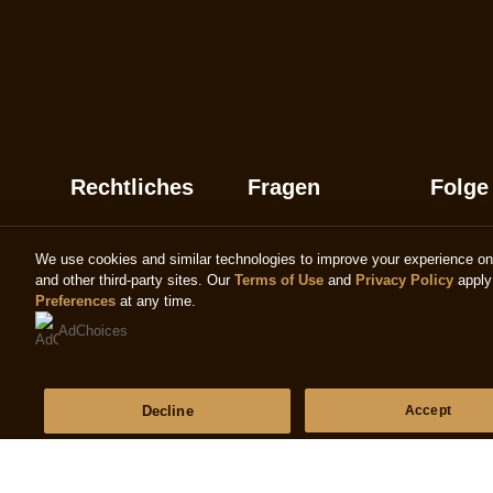
Rechtliches
Fragen
Folge
Recht
Häufig gestellte Fragen
We use cookies and similar technologies to improve your experience on o
Datenschutzhinweis
Kontakt
and other third-party sites. Our
Terms of Use
and
Privacy Policy
apply 
Preferences
at any time.
Cookie - Informationen
Sitemap
AdChoices
Impressum
Decline
Accept
© 2026 Copyright The Magnum Ice Cream Com