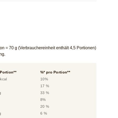
n = 70 g (Verbrauchereinheit enthält 4,5 Portionen)
ung.
Portion**
%* pro Portion**
kcal
10%
g
17 %
g
33 %
g
8%
g
20 %
g
6 %