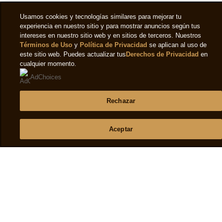
calificaciones
SABER MÁS
F
para
5
Usamos cookies y tecnologías similares para mejorar tu
este
experiencia en nuestro sitio y para mostrar anuncios según tus
M
intereses en nuestro sitio web y en sitios de terceros. Nuestros
product
x
Términos de Uso
y
Política de Privacidad
se aplican al uso de
este sitio web. Puedes actualizar tus
Derechos de Privacidad
en
e
cualquier momento.
5
AdChoices
d
5
Rechazar
d
Términos y Condiciones
2
Aceptar
c
Aviso de privacidad
Aviso De Cookies
Aviso legal
Accesibilidad
Ayuda