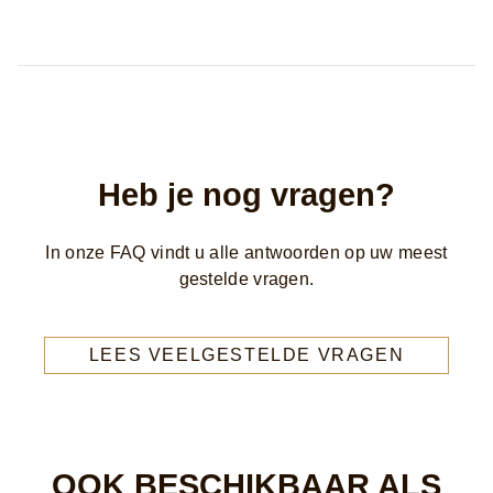
Heb je nog vragen?
In onze FAQ vindt u alle antwoorden op uw meest
We use cookies and similar technologies to improve your
gestelde vragen.
experience on our site and to display ads to your interests on our
website and other third-party sites. Our
Terms of Use
and
Privacy
Policy
apply to your use of this website. You can update your
Cookie Preferences
at any time.
LEES VEELGESTELDE VRAGEN
AdChoices
Accept
Decline
OOK BESCHIKBAAR ALS