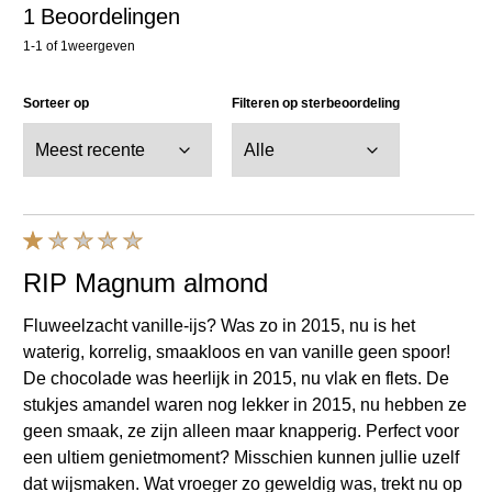
RIP Magnum almond
Fluweelzacht vanille-ijs? Was zo in 2015, nu is het
waterig, korrelig, smaakloos en van vanille geen spoor!
De chocolade was heerlijk in 2015, nu vlak en flets. De
stukjes amandel waren nog lekker in 2015, nu hebben ze
geen smaak, ze zijn alleen maar knapperig. Perfect voor
een ultiem genietmoment? Misschien kunnen jullie uzelf
dat wijsmaken. Wat vroeger zo geweldig was, trekt nu op
niks meer! Stop met de mensen voor te liegen en herstel
de Almond classic!
Sam T
Geverifieerde gebruiker
09/08/2024