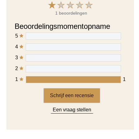
5
4
3
2
1
1
Schrijf een recensie
Een vraag stellen
1
Beoordelingen
1-1
of
1
weergeven
Sorteer op
Filteren op sterbeoordeling