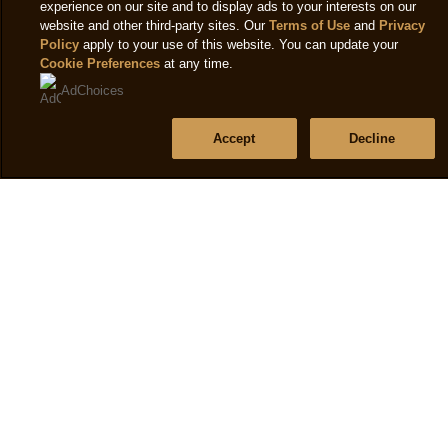
Sitemap
Volg ons
Locatie
Netherland
Selecteer je locatie
© 2026 Copyright The Magnum Ice Cream Company.