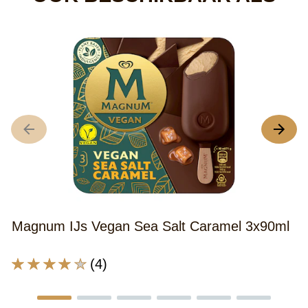
Magnum IJs Vegan Sea Salt Caramel 3x90ml
M
4
De
(4)
gemiddelde
D
beoordeling
g
van
be
deze
v
Magnum
d
IJs
M
Vegan
IJ
Sea
D