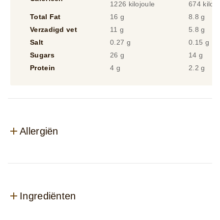
1226 kilojoule
674 kilojo
Total Fat
16 g
8.8 g
Verzadigd vet
11 g
5.8 g
Salt
0.27 g
0.15 g
Sugars
26 g
14 g
Protein
4 g
2.2 g
Allergiën
Ingrediënten