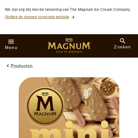
Skip to:
We zijn erg blij met de lancering van The Magnum Ice Cream Company.
Ontdek de nieuwe corporate website
Zoeken
Menu
Producten