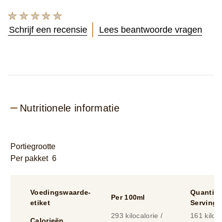
Geen
beoordelingen
Schrijf een recensie
Lees beantwoorde vragen
ingediend
voor
deze
product
Nutritionele informatie
Portiegrootte
Per pakket 6
Voedingswaarde-
Quantity
Per 100ml
etiket
Serving
293 kilocalorie /
161 kiloca
Calorieën