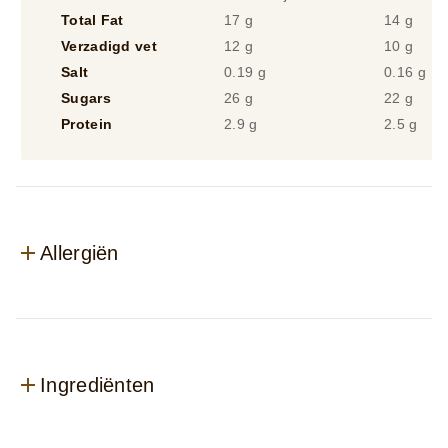
Total Fat
17 g
14 g
Verzadigd vet
12 g
10 g
Salt
0.19 g
0.16 g
Sugars
26 g
22 g
Protein
2.9 g
2.5 g
Allergiën
Ingrediënten