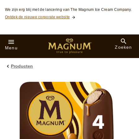
Skip to:
We zijn erg blij met de lancering van The Magnum Ice Cream Company.
Ontdek de nieuwe corporate website
Zoeken
Menu
Producten