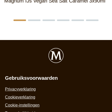
Magnum IJs Vegan Sea Salt Caramel 3x90ml
M
4
Gebruiksvoorwaarden
Privacyverklaring
Cookieverklaring
Cookie-instellingen