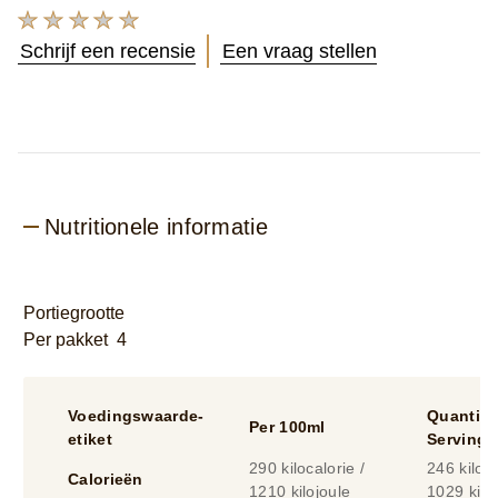
Geen
beoordelingen
Schrijf een recensie
Een vraag stellen
ingediend
voor
deze
product
Nutritionele informatie
Portiegrootte
Per pakket 4
Voedingswaarde-
Quantity
Per 100ml
etiket
Serving
290 kilocalorie /
246 kiloca
Calorieën
1210 kilojoule
1029 kilo