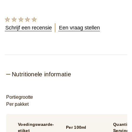
Geen
beoordelingen
Schrijf een recensie
Een vraag stellen
ingediend
voor
deze
product
Nutritionele informatie
Portiegrootte
Per pakket
Voedingswaarde-
Quantity
Per 100ml
etiket
Serving