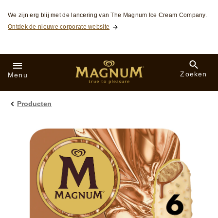
Skip to:
We zijn erg blij met de lancering van The Magnum Ice Cream Company.
Ontdek de nieuwe corporate website
Zoeken
Menu
Producten