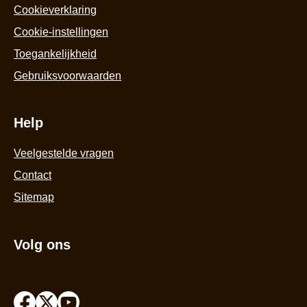
5
basis
Cookieverklaring
o
van
ba
Cookie-instellingen
4
v
beoordelingen.
Toegankelijkheid
3
be
Gebruiksvoorwaarden
Help
Veelgestelde vragen
Contact
Sitemap
Volg ons