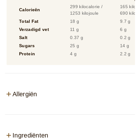
299 kilocalorie /
165 kiloca
Calorieën
1253 kilojoule
690 kilojo
Total Fat
18 g
9.7 g
Verzadigd vet
11 g
6 g
Salt
0.37 g
0.2 g
Sugars
25 g
14 g
Protein
4 g
2.2 g
Allergiën
Ingrediënten