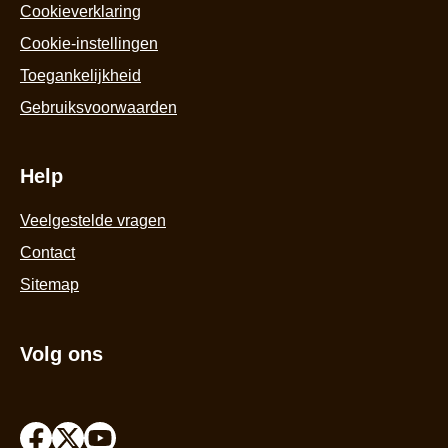
basis
Cookieverklaring
o
van
ba
Cookie-instellingen
4
v
beoordelingen.
Toegankelijkheid
3
be
Gebruiksvoorwaarden
Help
Veelgestelde vragen
Contact
Sitemap
Volg ons