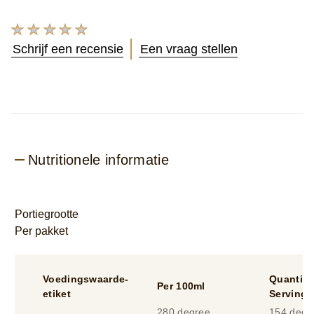
Geen
beoordelingen
Schrijf een recensie
Een vraag stellen
ingediend
voor
deze
product
Nutritionele informatie
Portiegrootte
Per pakket
Voedingswaarde-
Quantity
Per 100ml
etiket
Serving
280 degree
154 degr