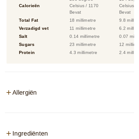
Calorieën
Celsius / 1170
Celsius /
Bevat
Bevat
Total Fat
18 millimetre
9.8 millim
Verzadigd vet
11 millimetre
6.2 millim
Salt
0.14 millimetre
0.07 mill
Sugars
23 millimetre
12 millim
Protein
4.3 millimetre
2.4 millim
Allergiën
Ingrediënten