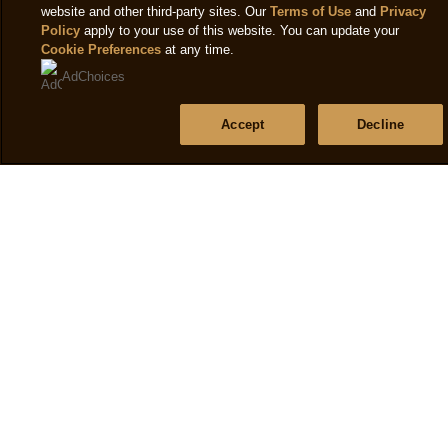
website and other third-party sites. Our
Terms of Use
and
Privacy
Policy
apply to your use of this website. You can update your
Cookie Preferences
at any time.
Magnum Tubs
AdChoices
Accept
Decline
Carefully made to be broken
ONTDEK MEER
MAGNUM TUBS