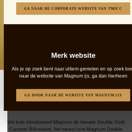
GA NAAR DE CORPORATE WEBSITE VAN TMICC
Merk website
Als je op zoek bent naar ultiem genieten en op zoek be
naar de website van Magnum ijs, ga dan hierheen
Ontdek meer over de
Magnum Gold Caramel
GA DOOR NAAR DE WEBSITE VAN MAGNUM IJS
Billionaire
Vol trots introduceert Magnum de nieuwe Double Gold
Caramel Billionaire, het meest luxe Magnum Double