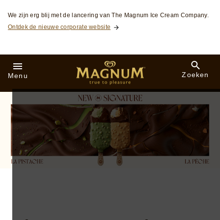
Skip to:
We zijn erg blij met de lancering van The Magnum Ice Cream Company.
Ontdek de nieuwe corporate website
Zoeken
Menu