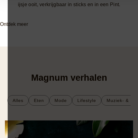
ijsje ooit, verkrijgbaar in sticks en in een Pint.
Ontdek meer
Magnum verhalen
Alles
Eten
Mode
Lifestyle
Muziek- & Fil