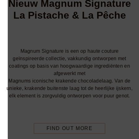
Nieuw Magnum Signature​
La Pistache & La Pêche​
Magnum Signature is een op haute couture
geïnspireerde collectie, vakkundig ontworpen met
coatings op basis van hoogwaardige ingrediënten en
afgewerkt met
Magnums iconische krakende chocoladelaag. Van de
unieke, krakende buitenste laag tot de heerlijke ijskern,
elk element is zorgvuldig ontworpen voor puur genot.
FIND OUT MORE