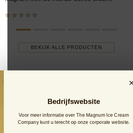
P
3
Geen
is
beoordelingen
5
ingediend
v
voor
d
deze
BEKIJK ALLE PRODUCTEN
5
product
o
b
v
1
b
Bedrijfswebsite
Voor meer informatie over The Magnum Ice Cream
Company kunt u terecht op onze corporate website.