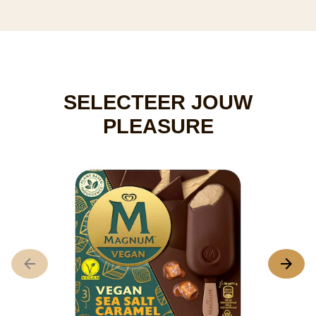
SELECTEER JOUW
PLEASURE
M
4
D
g
b