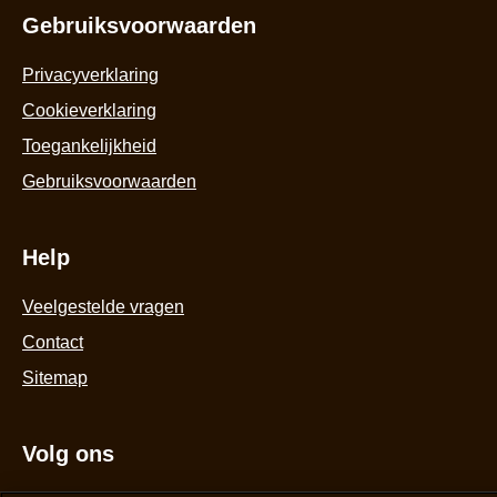
3.8
3
van
b
Gebruiksvoorwaarden
de
5
Privacyverklaring
op
Cookieverklaring
basis
Cookie-instellingen
van
Toegankelijkheid
4
beoordelingen.
Gebruiksvoorwaarden
Help
Veelgestelde vragen
Contact
Sitemap