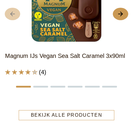
4
D
g
b
v
d
Magnum IJs Vegan Sea Salt Caramel 3x90ml
M
I
De
(4)
D
gemiddelde
G
beoordeling
C
van
Bi
deze
4
Magnum
is
BEKIJK ALLE PRODUCTEN
IJs
5
Vegan
v