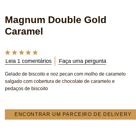
Magnum Double Gold
Caramel
A
classificação
Leia 1 comentários
Faça uma pergunta
média
deste
Gelado de biscoito e noz pecan com molho de caramelo
Magnum
salgado com cobertura de chocolate de caramelo e
Double
Gold
pedaços de biscoito
Caramel
é
5.0
de
ENCONTRAR UM PARCEIRO DE DELIVERY
5
de
1
classificações.