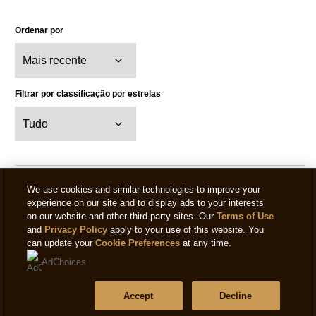
Ordenar por
Filtrar por classificação por estrelas
We use cookies and similar technologies to improve your
experience on our site and to display ads to your interests
Apaixonada
on our website and other third-party sites. Our
Terms of Use
and
Privacy Policy
apply to your use of this website. You
É o meu gelado preferido !! Adoro o caramelo e o facto de
can update your
Cookie Preferences
at any time.
ser crocante com pedaços de biscoito e noz é tão booom
AdChoices
🤤
Diana
Accept
Decline
08/06/2024