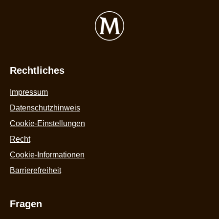
Bi
1
x
8
m
be
4.
Rechtliches
v
5
Impressum
a
1
Datenschutzhinweis
B
Cookie-Einstellungen
Recht
Cookie-Informationen
Barrierefreiheit
Fragen