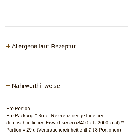
35
ml
beträgt
2.6
von
5
aus
Allergene laut Rezeptur
10
Bewertungen.
Nährwerthinweise
Pro Portion
Pro Packung * % der Referenzmenge für einen
durchschnittlichen Erwachsenen (8400 kJ / 2000 kcal) ** 1
Portion = 29 g (Verbrauchereinheit enthält 8 Portionen)