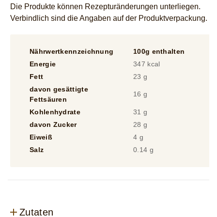
Die Produkte können Rezepturänderungen unterliegen.
Verbindlich sind die Angaben auf der Produktverpackung.
Nährwertkennzeichnung
100g enthalten
1
Energie
347 kcal
2
Fett
23 g
1
davon gesättigte
16 g
1
Fettsäuren
Kohlenhydrate
31 g
2
davon Zucker
28 g
2
Eiweiß
4 g
3
Salz
0.14 g
0
Zutaten