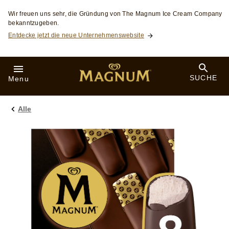
Skip to:
Wir freuen uns sehr, die Gründung von The Magnum Ice Cream Company
bekanntzugeben.
Entdecke jetzt die neue Unternehmenswebsite
SUCHE
Menu
Alle