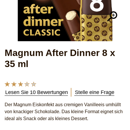
Magnum After Dinner 8 x
35 ml
Die
durchschnittliche
Lesen Sie 10 Bewertungen
Stelle eine Frage
Bewertung
dieses
Der Magnum Eiskonfekt aus cremigen Vanilleeis umhüllt
Magnum
von knackiger Schokolade. Das kleine Format eignet sich
After
Dinner
ideal als Snack oder als kleines Dessert.
8
x