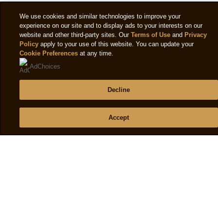
Das Eis schmeckt anders. Wurde die Rezeptur
We use cookies and similar technologies to improve your
verschlimmbessert?
experience on our site and to display ads to your interests on our
website and other third-party sites. Our
Terms of Use
and
Privacy
Mona
Verifizierter Benutzer
Policy
apply to your use of this website. You can update your
07/06/2025
Cookie Preferences
at any time.
(3)
AdChoices
Hilfreich
Teilen
Bericht
Decline
Magnum classic
Accept
Keine Ahnung, was Sie mit dem Eis anstellen, es
schmeckt nicht mehr, es schmeckt nur noch süß, die
Schokolade schmeckt weniger schokoladig, dafür nach
Kokosfett. Alles in allem nicht mehr empfehlenswert. Sie
sollten sich schämen! Nächster Enttäuschung: Eine
Bewertung ohne Stern ist nicht möglich.
Eine sehr enttäuschte Kundin