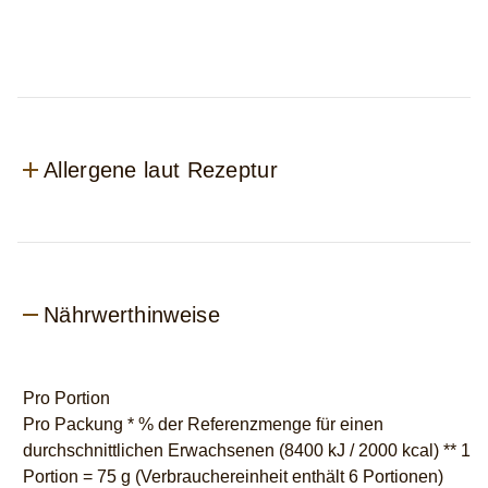
ml
beträgt
2.0
von
5
aus
8
Allergene laut Rezeptur
Bewertungen.
Nährwerthinweise
Pro Portion
Pro Packung * % der Referenzmenge für einen
durchschnittlichen Erwachsenen (8400 kJ / 2000 kcal) ** 1
Portion = 75 g (Verbrauchereinheit enthält 6 Portionen)