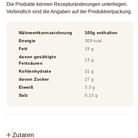
Die Produkte können Rezepturänderungen unterliegen.
Verbindlich sind die Angaben auf der Produktverpackung.
Nährwertkennzeichnung
100g enthalten
1
Energie
309 kcal
2
Fett
19 g
1
davon gesättigte
13 g
9
Fettsäuren
Kohlenhydrate
31 g
2
davon Zucker
27 g
2
Eiweiß
3.3 g
2
Salz
0.13 g
0
Zutaten