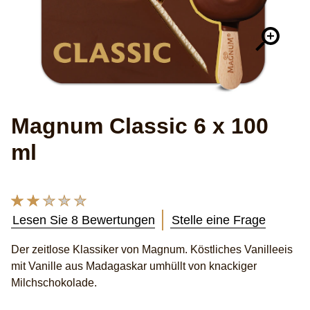
Magnum Classic 6 x 100
ml
Die
durchschnittliche
Lesen Sie 8 Bewertungen
Stelle eine Frage
Bewertung
dieses
Der zeitlose Klassiker von Magnum. Köstliches Vanilleeis
Magnum
mit Vanille aus Madagaskar umhüllt von knackiger
Classic
6
Milchschokolade.
x
100