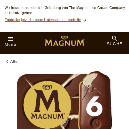
Skip to:
Wir freuen uns sehr, die Gründung von The Magnum Ice Cream Company
bekanntzugeben.
Entdecke jetzt die neue Unternehmenswebsite
SUCHE
Menu
Alle