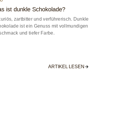
OD
s ist dunkle Schokolade?
uriös, zartbitter und verführerisch. Dunkle
hokolade ist ein Genuss mit vollmundigen
schmack und tiefer Farbe.
ARTIKEL LESEN