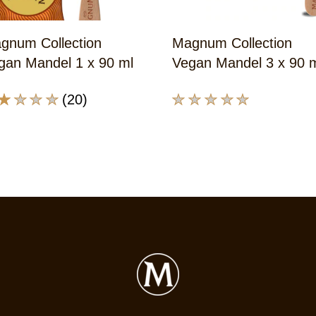
gnum Collection
Magnum Collection
gan Mandel 1 x 90 ml
Vegan Mandel 3 x 90 
(20)
e
Keine
chschnittliche
Bewertungen
wertung
für
eses
dieses
gnum
product
lection
abgegeben
gan
ndel