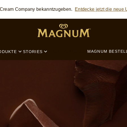
ce Cream Company bekanntzugeben.
Entdecke jetzt die neue
SEARCH
NACHHALTIGKEIT
MAGNUM BESTEL
ODUKTE
STORIES