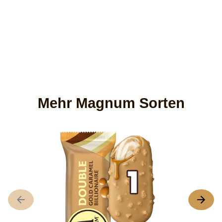
Mehr Magnum Sorten
M
8