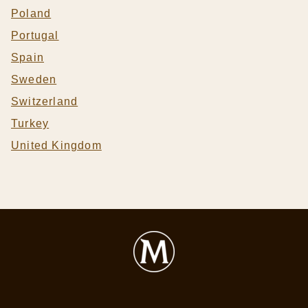
Poland
Portugal
Spain
Sweden
Switzerland
Turkey
United Kingdom