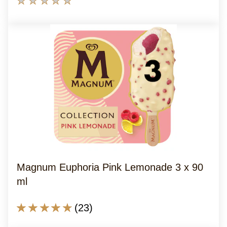
2
Bewertungen
Bewertungen.
für
dieses
product
abgegeben
Magnum Euphoria Pink Lemonade 3 x 90
ml
Die
(23)
durchschnittliche