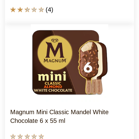
Die
(4)
durchschnittliche
Bewertung
dieses
Magnum
Mandel
6
x
100
ml
beträgt
2.3
von
Magnum Mini Classic Mandel White
5
Chocolate 6 x 55 ml
aus
4
Keine
Bewertungen.