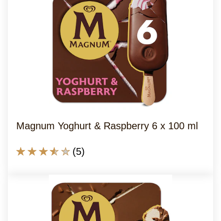
dieses
Magnum
Mandel
1
x
110
ml
beträgt
4.2
von
Magnum Yoghurt & Raspberry 6 x 100 ml
5
aus
Die
(5)
5
durchschnittliche
Bewertungen.
Bewertung
dieses
Magnum
Yoghurt