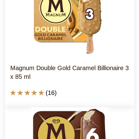
Double
Gold
Caramel
Billionaire
1
x
85
ml
Magnum Double Gold Caramel Billionaire 3
beträgt
x 85 ml
4.9
von
Die
(16)
5
durchschnittliche
aus
Bewertung
14
dieses
Bewertungen.
Magnum
Double