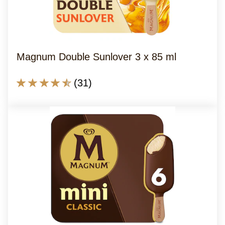
ml
beträgt
2.0
von
Magnum Double Sunlover 3 x 85 ml
5
aus
Die
(31)
8
durchschnittliche
Bewertungen.
Bewertung
dieses
Magnum
Double
Sunlover
3
x
85
ml