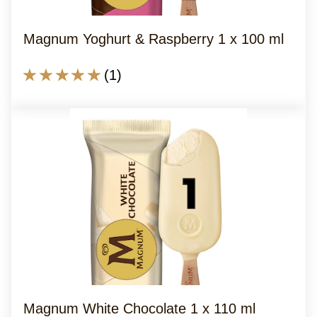
2.0
von
Magnum Yoghurt & Raspberry 1 x 100 ml
5
aus
Die
(1)
1
durchschnittliche
Bewertungen.
Bewertung
dieses
Magnum
Yoghurt
&amp;
Raspberry
1
x
100
ml
beträgt
Magnum White Chocolate 1 x 110 ml
5.0