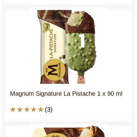
Bewertungen
20
für
Bewertungen.
dieses
product
abgegeben
Magnum Signature La Pistache 1 x 90 ml
Die
(3)
durchschnittliche
Bewertung
dieses