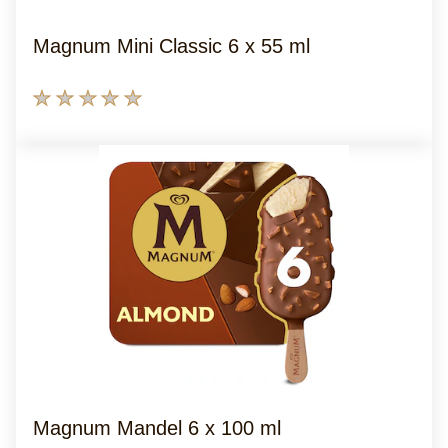
beträgt
4.4
Magnum Mini Classic 6 x 55 ml
von
5
Keine
aus
Bewertungen
31
für
Bewertungen.
dieses
product
abgegeben
Magnum Mandel 6 x 100 ml