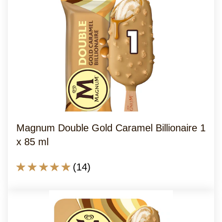
Magnum Double Gold Caramel Billionaire 1
x 85 ml
Die
(14)
durchschnittliche
Bewertung
dieses
Magnum