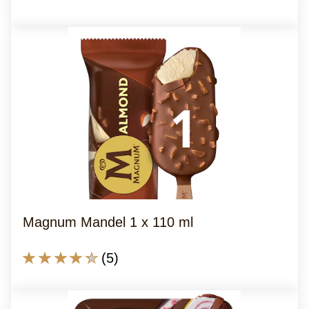
Bewertungen
für
dieses
product
abgegeben
Magnum Mandel 1 x 110 ml
Die
(5)
durchschnittliche
Bewertung