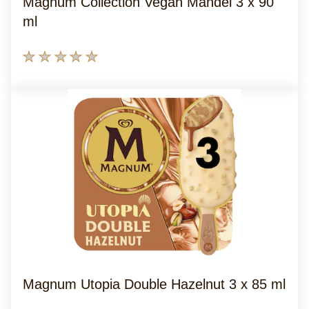
Magnum Collection Vegan Mandel 3 x 90
4.0
ml
von
5
Keine
aus
Bewertungen
21
für
Bewertungen.
dieses
product
abgegeben
Magnum Utopia Double Hazelnut 3 x 85 ml