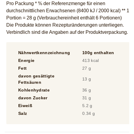
durchschnittlichen Erwachsenen (8400 kJ / 2000 kcal) ** 1
Portion = 28 g (Verbrauchereinheit enthält 6 Portionen)
Die Produkte können Rezepturänderungen unterliegen.
Verbindlich sind die Angaben auf der Produktverpackung.
Nährwertkennzeichnung
100g enthalten
1
Energie
413 kcal
3
Fett
27 g
2
davon gesättigte
13 g
1
Fettsäuren
Kohlenhydrate
36 g
3
davon Zucker
31 g
2
Eiweiß
5.2 g
4
Salz
0.34 g
0