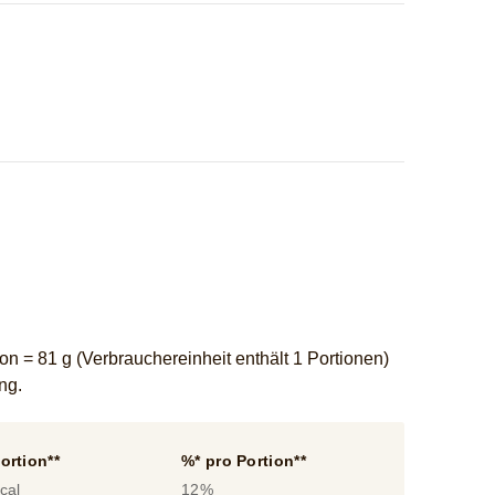
n = 81 g (Verbrauchereinheit enthält 1 Portionen)
ung.
ortion**
%* pro Portion**
cal
12%