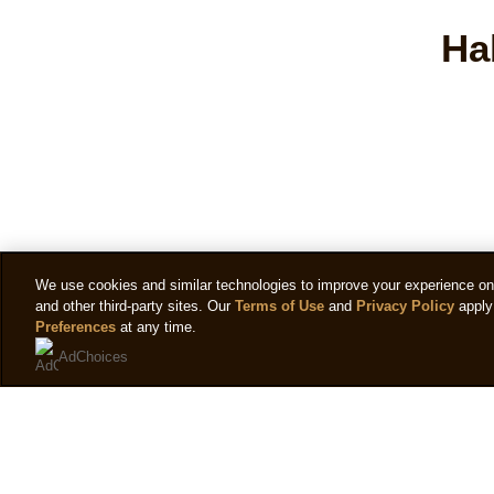
Ha
We use cookies and similar technologies to improve your experience on o
and other third-party sites. Our
Terms of Use
and
Privacy Policy
apply 
Preferences
at any time.
AdChoices