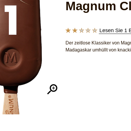
Magnum Cla
Lesen Sie 1 
Die
durchschnittliche
Der zeitlose Klassiker von Magn
Bewertung
Madagaskar umhüllt von knacki
dieses
Magnum
Classic
1
x
110
ml
beträgt
2.0
von
5
aus
1
Bewertungen.