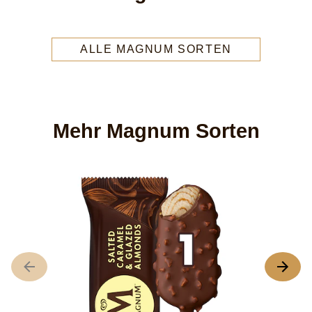
ALLE MAGNUM SORTEN
Mehr Magnum Sorten
M
8
D
du