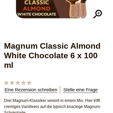
Magnum Classic Almond
White Chocolate 6 x 100
ml
Keine
Bewertungen
Eine Rezension schreiben
Stelle eine Frage
für
dieses
Drei Magnum-Klassiker vereint in einem Mix. Hier trifft
product
cremiges Vanilleeis auf die typisch knackige Magnum-
abgegeben
Schokolade.