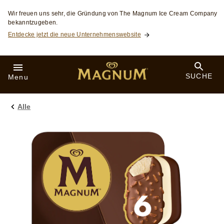
Skip to:
Wir freuen uns sehr, die Gründung von The Magnum Ice Cream Company
bekanntzugeben.
Entdecke jetzt die neue Unternehmenswebsite
SUCHE
Menu
Alle