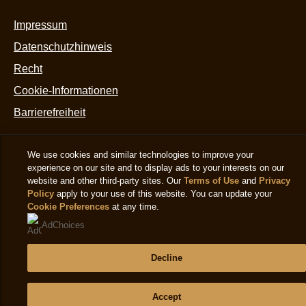
Impressum
Datenschutzhinweis
Cookie-Einstellungen
Recht
Cookie-Informationen
Barrierefreiheit
We use cookies and similar technologies to improve your
experience on our site and to display ads to your interests on our
Fragen
website and other third-party sites. Our
Terms of Use
and
Privacy
Policy
apply to your use of this website. You can update your
Cookie Preferences
at any time.
Häufig gestellte Fragen
AdChoices
Kontakt
Sitemap
Decline
Accept
Folge uns