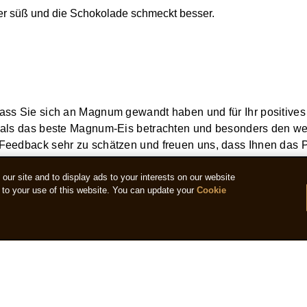
r süß und die Schokolade schmeckt besser.
dass Sie sich an Magnum gewandt haben und für Ihr positiv
t als das beste Magnum-Eis betrachten und besonders den w
 Feedback sehr zu schätzen und freuen uns, dass Ihnen das 
ur site and to display ads to your interests on our website
to your use of this website. You can update your
Cookie
hne Tierausbeutung. Besser geht's nicht. Ich und meine Freunde