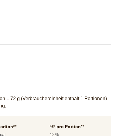
n = 72 g (Verbrauchereinheit enthält 1 Portionen)
ung.
ortion**
%* pro Portion**
cal
12%