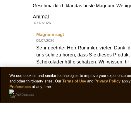
Geschmacklich klar das beste Magnum. Wenige
Animal
07/07/2026
Magnum sagt
09/07/2026
Sehr geehrter Herr Rummler, vielen Dank, 
uns sehr zu hören, dass Sie dieses Produk
Schokoladenhülle schätzen. Wir wissen Ihr
(1)
We use cookies and similar technologies to improve your experience on o
Hilfreich
Teilen
and other third-party sites. Our
Terms of Use
and
Privacy Policy
apply 
Preferences
at any time.
AdChoices
Unglaublich lecker
Das ist sooo ein leckeres Eis. Und dann noch o
tierleidfreie Sorten freuen.
Andi