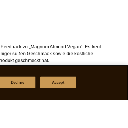
es Feedback zu „Magnum Almond Vegan“. Es freut
eniger süßen Geschmack sowie die köstliche
Produkt geschmeckt hat.
Bericht
Decline
Accept
, wir würden uns riesig über viele weitere