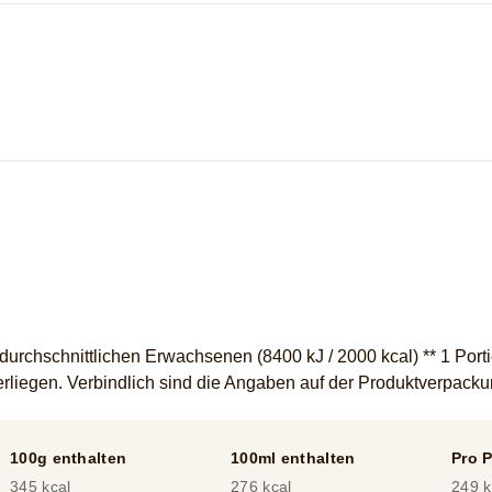
20
Bewertungen.
rchschnittlichen Erwachsenen (8400 kJ / 2000 kcal) ** 1 Portio
liegen. Verbindlich sind die Angaben auf der Produktverpack
100g enthalten
100ml enthalten
Pro P
345 kcal
276 kcal
249 k