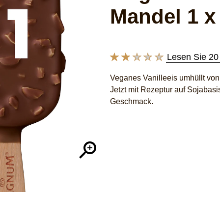
Mandel 1 x
Lesen Sie 20
Die
durchschnittliche
Veganes Vanilleeis umhüllt vo
Bewertung
Jetzt mit Rezeptur auf Sojabas
dieses
Magnum
Geschmack.
Collection
Vegan
Mandel
1
x
90
ml
beträgt
2.1
von
5
aus