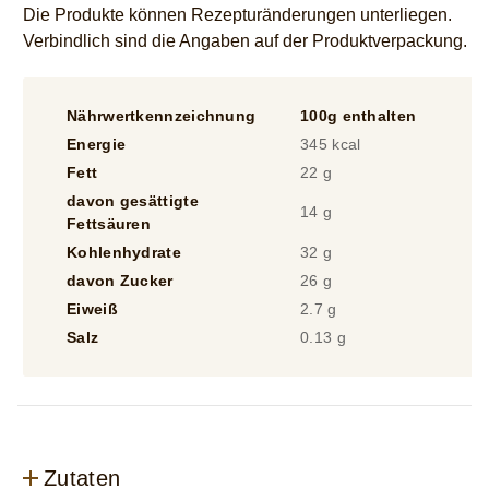
Die Produkte können Rezepturänderungen unterliegen.
Verbindlich sind die Angaben auf der Produktverpackung.
Nährwertkennzeichnung
100g enthalten
1
Energie
345 kcal
2
Fett
22 g
1
davon gesättigte
14 g
1
Fettsäuren
Kohlenhydrate
32 g
2
davon Zucker
26 g
2
Eiweiß
2.7 g
2
Salz
0.13 g
0
Zutaten