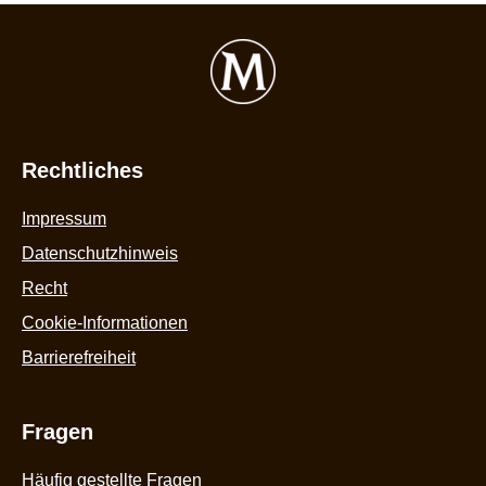
5
a
1
B
Rechtliches
Impressum
Datenschutzhinweis
Recht
Cookie-Informationen
Barrierefreiheit
Fragen
Häufig gestellte Fragen