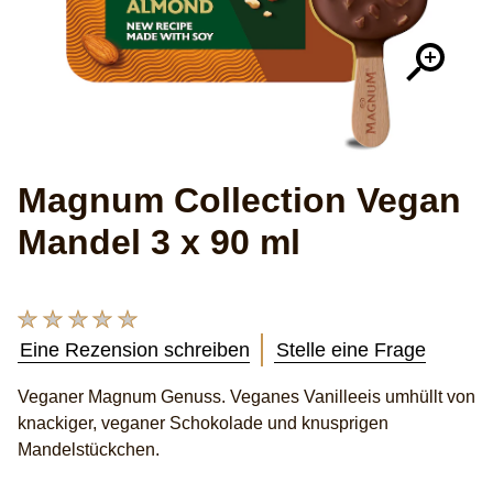
Magnum Collection Vegan
Mandel 3 x 90 ml
Keine
Bewertungen
Eine Rezension schreiben
Stelle eine Frage
für
dieses
Veganer Magnum Genuss. Veganes Vanilleeis umhüllt von
product
knackiger, veganer Schokolade und knusprigen
abgegeben
Mandelstückchen.