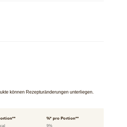
dukte können Rezepturänderungen unterliegen.
ortion**
%* pro Portion**
cal
9%