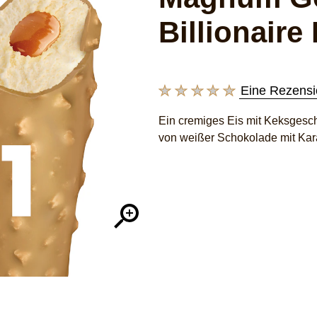
Billionaire
Eine Rezensi
Keine
Bewertungen
Ein cremiges Eis mit Keksgesc
für
von weißer Schokolade mit Kar
dieses
product
abgegeben