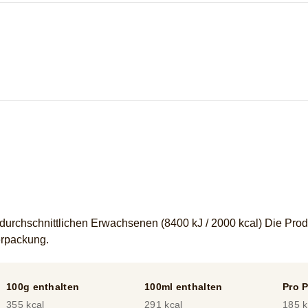
durchschnittlichen Erwachsenen (8400 kJ / 2000 kcal) Die Pro
verpackung.
100g enthalten
100ml enthalten
Pro P
355 kcal
291 kcal
185 k