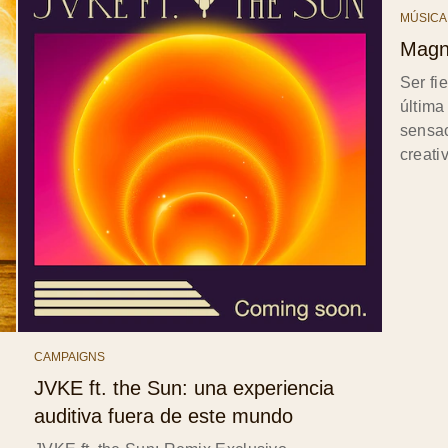
MÚSICA
Magnu
Ser fie
última
sensac
creativ
CAMPAIGNS
JVKE ft. the Sun: una experiencia
auditiva fuera de este mundo