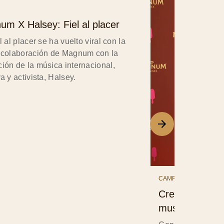
m X Halsey: Fiel al placer
l al placer se ha vuelto viral con la
 colaboración de Magnum con la
ión de la música internacional,
a y activista, Halsey.
CAMPAIGNS
Creatividad sin
musical