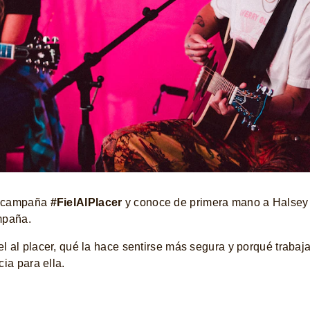
a campaña
#FielAlPlacer
y conoce de primera mano a Halsey y
mpaña.
l al placer, qué la hace sentirse más segura y porqué traba
ia para ella.