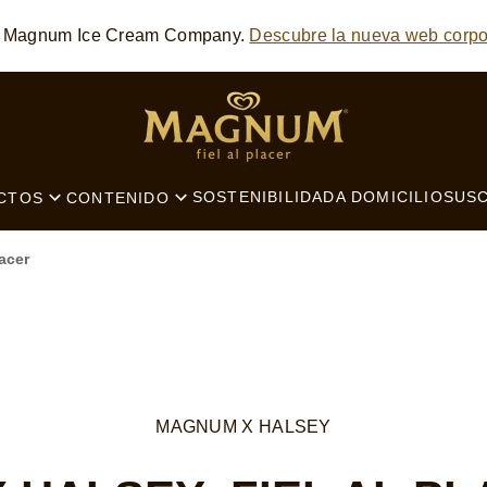
he Magnum Ice Cream Company.
Descubre la nueva web corpo
SEARCH
SOSTENIBILIDAD
A DOMICILIO
SUSC
CTOS
CONTENIDO
acer
MAGNUM X HALSEY