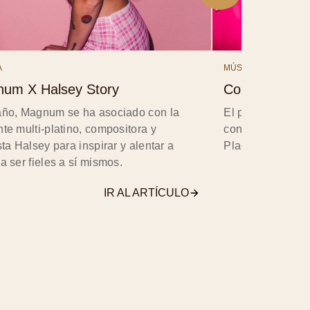
A
MÚSICA
um X Halsey Story
Concierto virtu
año, Magnum se ha asociado con la
El pasado 16 de 
te multi-platino, compositora y
concierto virtual
sta Halsey para inspirar y alentar a
Placer de Magn
a ser fieles a sí mismos.
IR AL ARTÍCULO