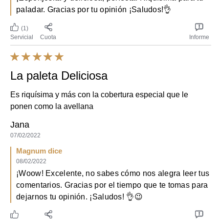
La paleta Deliciosa
Es riquísima y más con la cobertura especial que le
ponen como la avellana
Jana
07/02/2022
Magnum dice
08/02/2022
¡Woow! Excelente, no sabes cómo nos alegra leer tus
comentarios. Gracias por el tiempo que te tomas para
dejarnos tu opinión. ¡Saludos! 👌😉
Servicial
Cuota
Informe
Usamos cookies y tecnologías similares para mejorar tu
experiencia en nuestro sitio y para mostrar anuncios según tus
Un sabor unico
intereses en nuestro sitio web y en sitios de terceros. Nuestros
Términos de Uso
y
Política de Privacidad
se aplican al uso de
El mejor sabor en una paleta solo se encuentra en
este sitio web. Puedes actualizar tus
Derechos de Privacidad
en