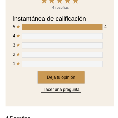
3
2
1
Deja tu opinión
Hacer una pregunta
4
Reseñas
Mostrando
1-4
de
4
Ordenar por
Filtrar por calificación de estrellas