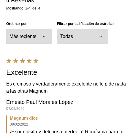
Excelente
Es cremoso y verdaderamente excelente no le pide nada
a las otras Magnum
Ernesto Paul Morales López
07/02/2022
Magnum dice
08/02/2022
¡Esponjosita y deliciosa, perfecta! Riquísima para tu
paladar. Gracias por tu opinión ¡Saludos!👌
(1)
Servicial
Cuota
Informe