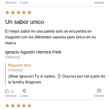
cualquier momento.
magunm con los diferentes savores pero único en su
marca
AdChoices
Ignacio Agustín Herrera Park
Rechazar
03/02/2022
Magnum dice
Aceptar
07/02/2022
¡Wow Ignacio! Tu si sabes. 👌 Gracias por ser parte de
la familia Magnum.
(1)
Servicial
Cuota
Informe
La elegancia hecha paleta
Una sublime combinación de sabores. Las avellanas, el
chocolate y la vainilla bailan en tu paladar para darte un
momento inigualable.