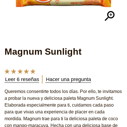
Magnum Sunlight
La
calificación
Leer 6 reseñas
Hacer una pregunta
promedio
de
Queremos consentirte todos los días. Por ello, te invitamos
este
a probar la nueva y deliciosa paleta Magnum Sunlight.
Magnum
Sunlight
Elaborada especialmente para ti, cuidamos cada paso
es
para que vivas una experiencia de placer en cada
5.0
mordida. Magnum trae para ti la deliciosa paleta de coco
de
con mango-maracuya. Hecha con una deliciosa base de
5