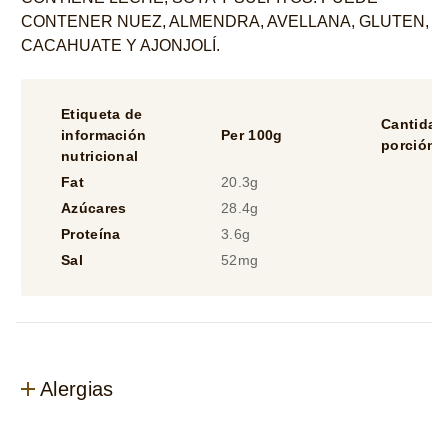
CONTENER NUEZ, ALMENDRA, AVELLANA, GLUTEN,
CACAHUATE Y AJONJOLÍ.
Etiqueta de
Cantidad
información
Per 100g
porción
nutricional
Fat
20.3g
Azúcares
28.4g
Proteína
3.6g
Sal
52mg
Alergias