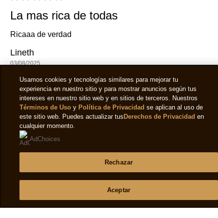
La mas rica de todas
Ricaaa de verdad
Lineth
03/08/2025
Magnum dice
Usamos cookies y tecnologías similares para mejorar tu
experiencia en nuestro sitio y para mostrar anuncios según tus
15/08/2025
intereses en nuestro sitio web y en sitios de terceros. Nuestros
¡Woow Lineth! 🥰 Nos alegra saber que te encanta
Términos de Uso
y
Política de Privacidad
se aplican al uso de
nuestro Helado. Te agradecemos por compartirnos tu
este sitio web. Puedes actualizar tus
Derechos de Privacidad
en
linda experiencia, sus sabores son pensados para
cualquier momento.
todos los gustos, sigue disfrutando de su inigualable
AdChoices
sabor. ¡Saludos! 👌
Rechazar
Servicial
Cuota
Informe
Aceptar
Excelente