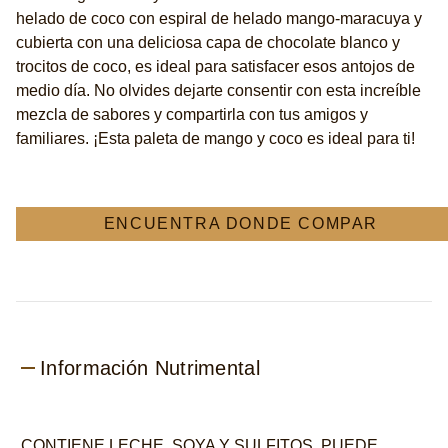
helado de coco con espiral de helado mango-maracuya y
de
6
cubierta con una deliciosa capa de chocolate blanco y
calificaciones.
trocitos de coco, es ideal para satisfacer esos antojos de
medio día. No olvides dejarte consentir con esta increíble
mezcla de sabores y compartirla con tus amigos y
familiares. ¡Esta paleta de mango y coco es ideal para ti!
ENCUENTRA DONDE COMPAR
Información Nutrimental
CONTIENE LECHE, SOYA Y SULFITOS. PUEDE