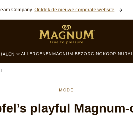
 Cream Company.
Ontdek de nieuwe corporate website
SEARCH
ALLERGENEN
MAGNUM BEZORGING
KOOP NU
RAI
HALEN
l
MODE
pfel’s playful Magnum-