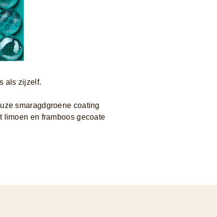
als zijzelf.
xueuze smaragdgroene coating
et limoen en framboos gecoate