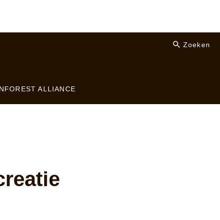
Zoeken
NFOREST ALLIANCE
creatie