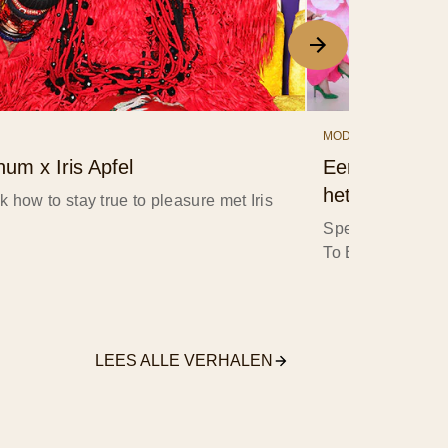
MODE
um x Iris Apfel
Een onverschr
het festival i
 how to stay true to pleasure met Iris
Speciale gasten 
To Be True To P
LEES ALLE VERHALEN