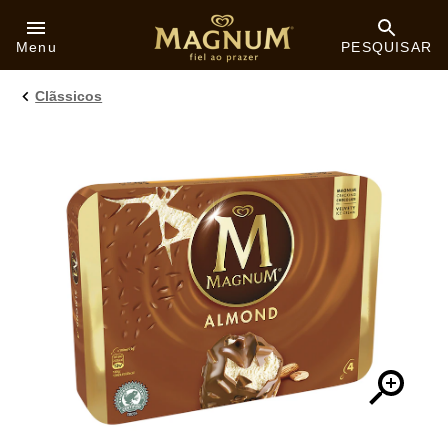
Skip to:
Menu
PESQUISAR
Clãssicos