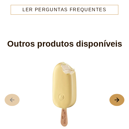
LER PERGUNTAS FREQUENTES
Outros produtos disponíveis
M
A
cl
m
de
M
A
é