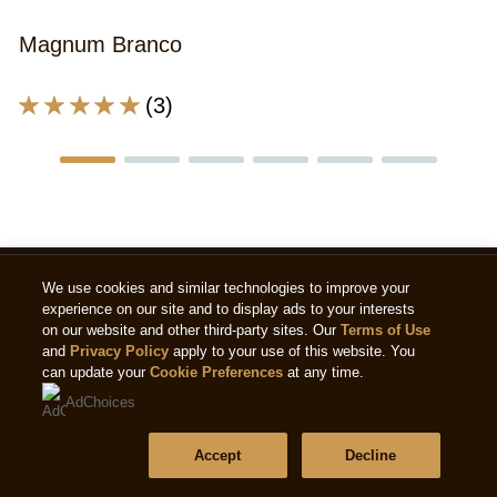
5.
d
Magnum Branco
5
d
1
A
(3)
cl
classificação
média
deste
Magnum
Branco
é
5.0
de
We use cookies and similar technologies to improve your
5
experience on our site and to display ads to your interests
de
on our website and other third-party sites. Our
Terms of Use
3
and
Privacy Policy
apply to your use of this website. You
classificações.
can update your
Cookie Preferences
at any time.
AdChoices
Legal
Accept
Decline
Aviso de Privacidade