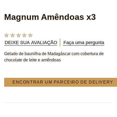
Magnum Amêndoas x3
Nenhuma
avaliação
DEIXE SUA AVALIAÇÃO
Faça uma pergunta
enviada
para
Gelado de baunilha de Madagáscar com cobertura de
este
chocolate de leite e amêndoas
product
ENCONTRAR UM PARCEIRO DE DELIVERY