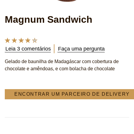
Magnum Sandwich
A
classificação
Leia 3 comentários
Faça uma pergunta
média
deste
Gelado de baunilha de Madagáscar com cobertura de
Magnum
chocolate e amêndoas, e com bolacha de chocolate
Sandwich
é
3.7
de
5
ENCONTRAR UM PARCEIRO DE DELIVERY
de
3
classificações.