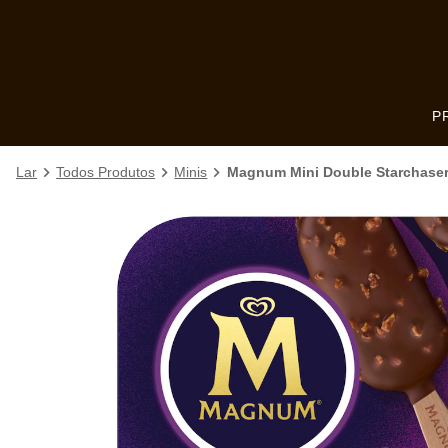
Skip to:
MAIN CONTENT
FOOTER
P
Lar
Todos Produtos
Minis
Magnum Mini Double Starchase