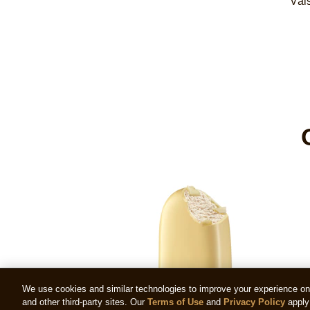
Vais 
We use cookies and similar technologies to improve your experience on o
and other third-party sites. Our
Terms of Use
and
Privacy Policy
apply 