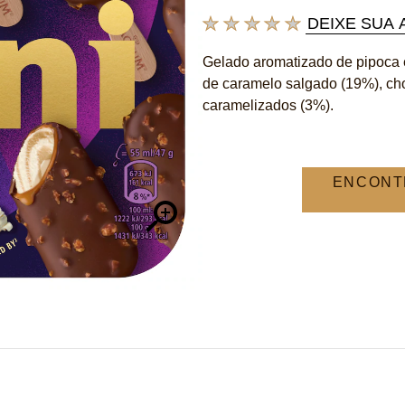
DEIXE SUA 
Nenhuma
avaliação
Gelado aromatizado de pipoca 
enviada
de caramelo salgado (19%), cho
para
este
caramelizados (3%).
product
ENCONT