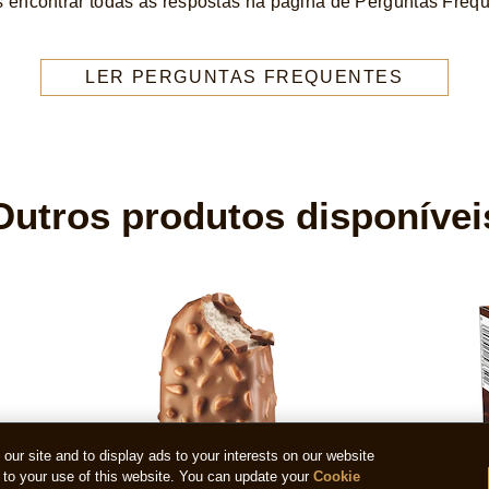
encontrar todas as respostas na página de Perguntas Freq
LER PERGUNTAS FREQUENTES
Outros produtos disponívei
ur site and to display ads to your interests on our website
to your use of this website. You can update your
Cookie