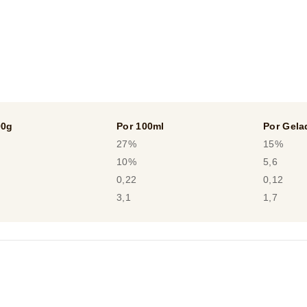
00g
Por 100ml
Por Gela
27%
15%
10%
5,6
0,22
0,12
3,1
1,7