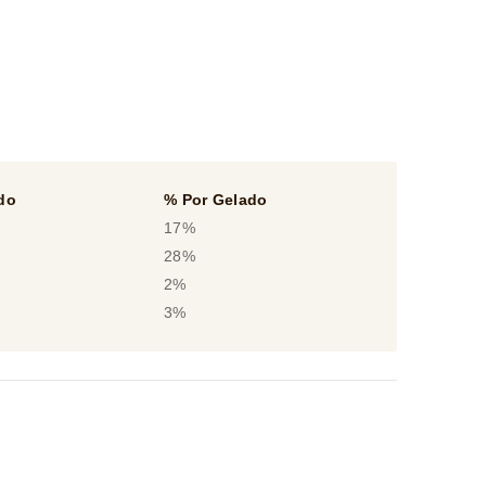
do
% Por Gelado
17%
28%
2%
3%