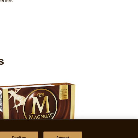
uentes
s
Decline
Accept