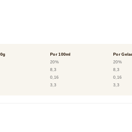
00g
Por 100ml
Por Gela
20%
20%
8,3
8,3
0,16
0,16
3,3
3,3