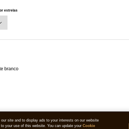
por estrelas
te branco
ur site and to display ads to your interests on our website
to your use of this website. You can update your
Cookie