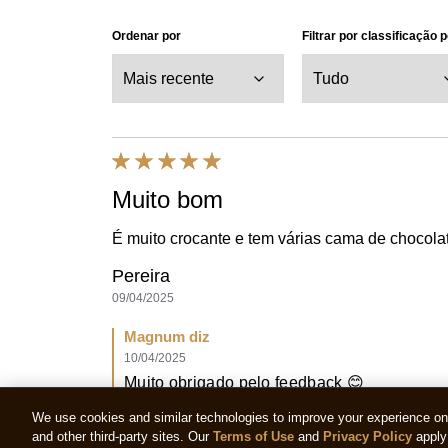
Ordenar por
Filtrar por classificação 
Muito bom
É muito crocante e tem várias cama de chocola
Pereira
09/04/2025
Magnum diz
10/04/2025
Muito obrigado pelo feedback 😊
We use cookies and similar technologies to improve your experience on o
and other third-party sites. Our
Terms of Use
and
Privacy Policy
apply 
Útil
Compartilhar