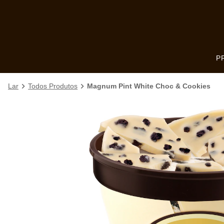
Skip to:
MAIN CONTENT
FOOTER
P
Lar
Todos Produtos
Magnum Pint White Choc & Cookies