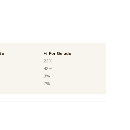
do
% Por Gelado
22%
42%
3%
7%