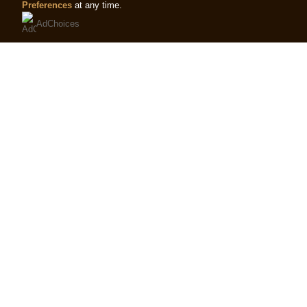
Preferences
at any time.
AdChoices
Adoro
Nunca mais , encontrei este copo que adoro, n
Eunice Entrudo
21/02/2025
Magnum diz
24/02/2025
Bom dia Eunice Entrudo, Relativamente a s
contudo, verificamos que existe disponibili
branco-e-cookies-magnum-6845206.html
ajudar e ficamos ao dispor para outras q
Útil
Compartilhar