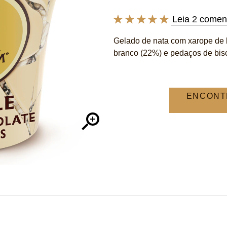
Leia 2 comen
A
classificação
Gelado de nata com xarope de 
média
branco (22%) e pedaços de bisc
deste
Magnum
Pint
White
Choc
ENCONT
&amp;
Cookies
é
5.0
de
5
de
2
classificações.