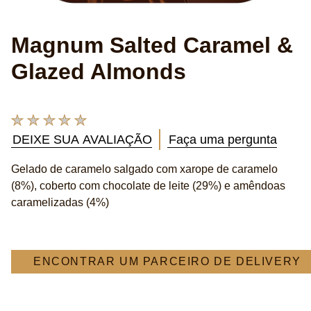
Magnum Salted Caramel &
Glazed Almonds
Nenhuma
avaliação
DEIXE SUA AVALIAÇÃO
Faça uma pergunta
enviada
para
Gelado de caramelo salgado com xarope de caramelo
este
(8%), coberto com chocolate de leite (29%) e amêndoas
product
caramelizadas (4%)
ENCONTRAR UM PARCEIRO DE DELIVERY