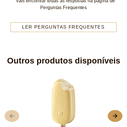
Vais encontrar todas as respostas na página de
Perguntas Frequentes
LER PERGUNTAS FREQUENTES
Outros produtos disponíveis
M
A
cl
m
de