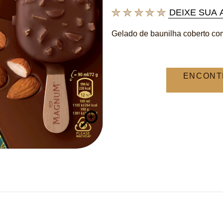
DEIXE SUA 
Nenhuma
avaliação
Gelado de baunilha coberto c
enviada
para
este
product
ENCONT