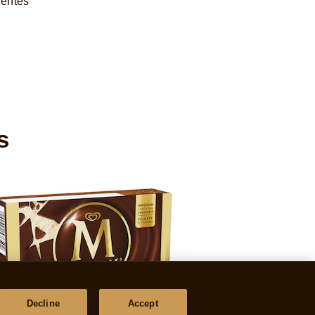
uentes
s
Decline
Accept