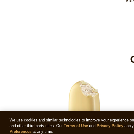
Vais 
We use cookies and similar technologies to improve your experience on o
and other third-party sites. Our
Terms of Use
and
Privacy Policy
apply 
Preferences
at any time.