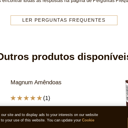
encontrar todas as respostas na página de Perguntas Freq
LER PERGUNTAS FREQUENTES
Outros produtos disponívei
ur site and to display ads to your interests on our website
to your use of this website. You can update your
Cookie