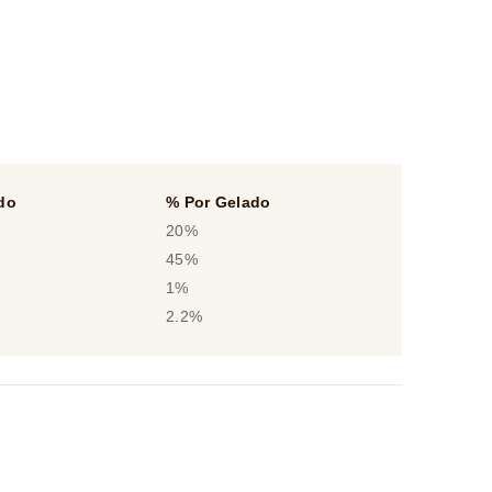
do
% Por Gelado
20%
45%
1%
2.2%