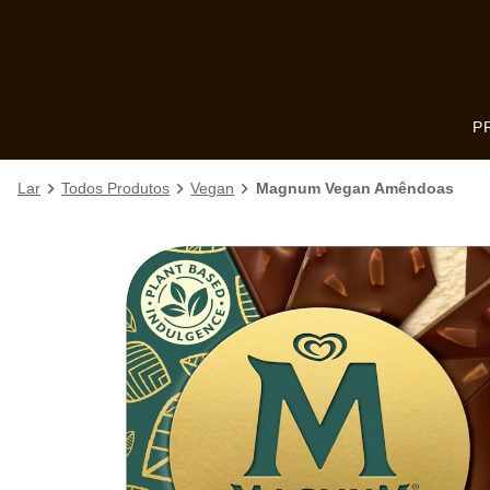
Skip to:
MAIN CONTENT
FOOTER
P
Lar
Todos Produtos
Vegan
Magnum Vegan Amêndoas